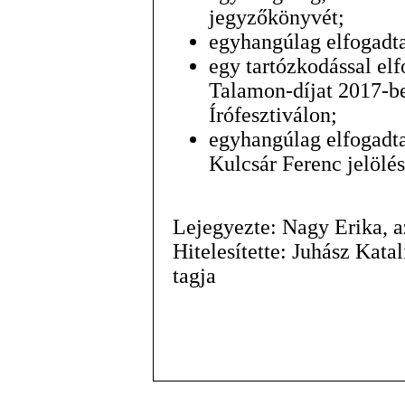
jegyzőkönyvét;
egyhangúlag elfogadta
egy tartózkodással elf
Talamon-díjat 2017-be
Írófesztiválon;
egyhangúlag elfogadta
Kulcsár Ferenc jelölésé
Lejegyezte: Nagy Erika, 
Hitelesítette: Juhász Kat
tagja