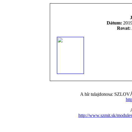
J
Dátum:
2019.
Rovat:
A hír tulajdonosa: S
htt
http://www.szmit.sk/modul