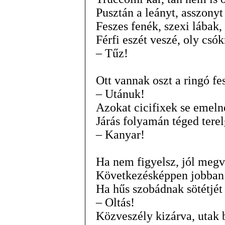
Pusztán a leányt, asszonyt
Feszes fenék, szexi lábak, 
Férfi eszét veszé, oly csók
– Tűz!
Ott vannak oszt a ringó fe
– Utánuk!
Azokat cicifixek se emeln
Járás folyamán téged terel
– Kanyar!
Ha nem figyelsz, jól megv
Következésképpen jobban 
Ha hűs szobádnak sötétjét
– Oltás!
Közveszély kizárva, utak b