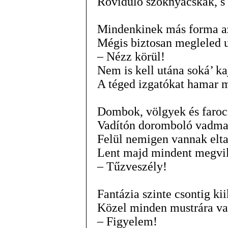
Rövidülő szoknyácskák, s 
Mindenkinek más forma az
Mégis biztosan megleled 
– Nézz körül!
Nem is kell utána soká’ ka
A téged izgatókat hamar 
Dombok, völgyek és faroc
Vadítón doromboló vadma
Felül nemigen vannak elta
Lent majd mindent megvil
– Tűzveszély!
Fantázia szinte csontig kii
Közel minden mustrára va
– Figyelem!