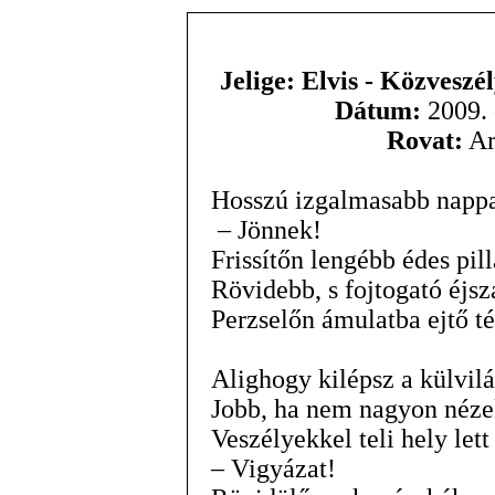
Jelige: Elvis - Közvesz
Dátum:
2009. 
Rovat:
Ar
Hosszú izgalmasabb nappa
– Jönnek!
Frissítőn lengébb édes pil
Rövidebb, s fojtogató éjsz
Perzselőn ámulatba ejtő t
Alighogy kilépsz a külvil
Jobb, ha nem nagyon néze
Veszélyekkel teli hely lett
– Vigyázat!