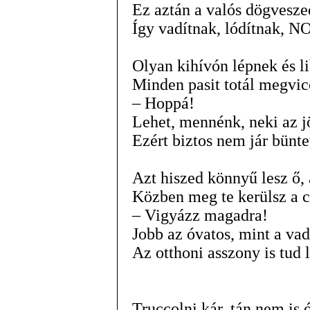
Ez aztán a valós dögvesz
Így vadítnak, lódítnak, N
Olyan kihívón lépnek és l
Minden pasit totál megvic
– Hoppá!
Lehet, mennénk, neki az 
Ezért biztos nem jár bünt
Azt hiszed könnyű lesz ő, 
Közben meg te kerülsz a c
– Vigyázz magadra!
Jobb az óvatos, mint a vad
Az otthoni asszony is tud l
Truccolni kár, tán nem is 