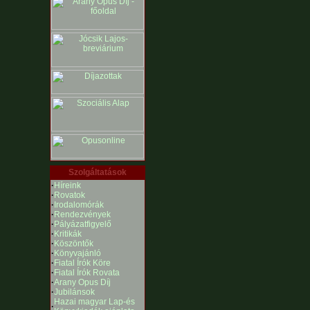
Szolgáltatások
·
Híreink
·
Rovatok
·
Irodalomórák
·
Rendezvények
·
Pályázatfigyelő
·
Kritikák
·
Köszöntők
·
Könyvajánló
·
Fiatal Írók Köre
·
Fiatal Írók Rovata
·
Arany Opus Díj
·
Jubilánsok
Hazai magyar Lap-és
·