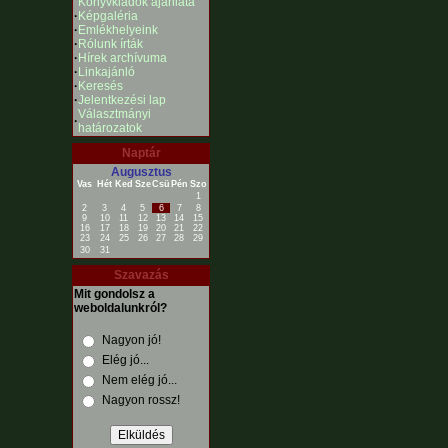
Könyvkiadók ajánlata
·
Képgaléria
·
Emlékhelyeink
·
Rólunk írták
·
Hírek archívuma
·
Linkajánló
·
Keresés
·
Jelentkezési lap
Választmányi
·
határozatok
Naptár
Augusztus
Vas
Hét
Ked
Sze
Csü
Pén
Szo
1
2
3
4
5
6
7
8
9
10
11
12
13
14
15
16
17
18
19
20
21
22
23
24
25
26
27
28
29
30
31
Szavazás
Mit gondolsz a
weboldalunkról?
Nagyon jó!
Elég jó...
Nem elég jó...
Nagyon rossz!