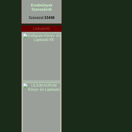
Eredmények
Szavazások
Szavazat
33448
Linkajánló