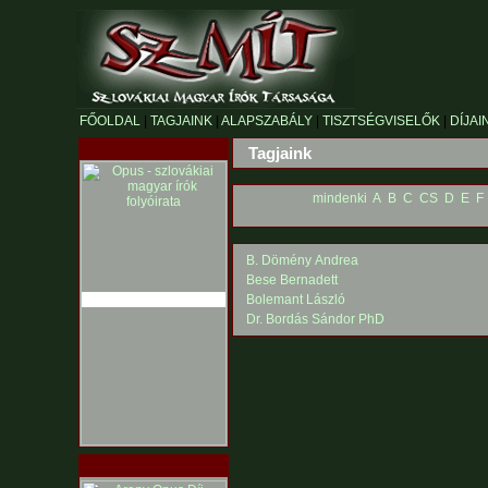
FŐOLDAL
|
TAGJAINK
|
ALAPSZABÁLY
|
TISZTSÉGVISELŐK
|
DÍJAI
Tagjaink
mindenki
A
B
C
CS
D
E
F
B. Dömény Andrea
Bese Bernadett
Bolemant László
Dr. Bordás Sándor PhD