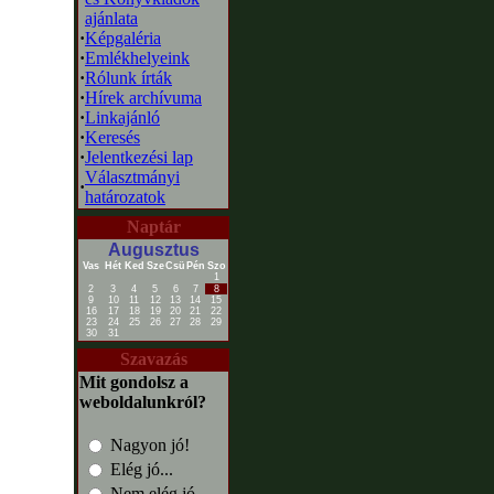
ajánlata
·
Képgaléria
·
Emlékhelyeink
·
Rólunk írták
·
Hírek archívuma
·
Linkajánló
·
Keresés
·
Jelentkezési lap
Választmányi
·
határozatok
Naptár
Augusztus
Vas
Hét
Ked
Sze
Csü
Pén
Szo
1
2
3
4
5
6
7
8
9
10
11
12
13
14
15
16
17
18
19
20
21
22
23
24
25
26
27
28
29
30
31
Szavazás
Mit gondolsz a
weboldalunkról?
Nagyon jó!
Elég jó...
Nem elég jó...