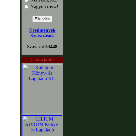
Nagyon rossz!
Eredmények
Szavazások
Szavazat
33448
Linkajánló