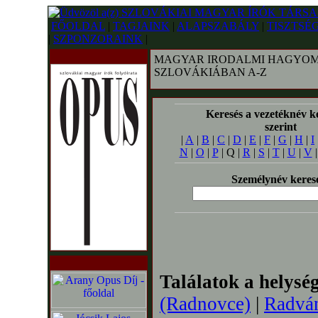
FŐOLDAL
|
TAGJAINK
|
ALAPSZABÁLY
|
TISZTSÉ
|
SZPONZORAINK
|
MAGYAR IRODALMI HAGYOM
SZLOVÁKIÁBAN A-Z
Keresés a vezetéknév k
szerint
|
A
|
B
|
C
|
D
|
E
|
F
|
G
|
H
|
I
N
|
O
|
P
| Q |
R
|
S
|
T
|
U
|
V
Személynév keres
Találatok a helysé
(Radnovce)
|
Radvá