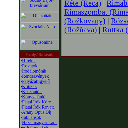
Réte (Reca)
|
Rimab
Rimaszombat (Rima
(Rožkovany)
|
Rózs
(Rožňava)
|
Ruttka 
Szolgáltatások
·
Híreink
·
Rovatok
·
Irodalomórák
·
Rendezvények
·
Pályázatfigyelő
·
Kritikák
·
Köszöntők
·
Könyvajánló
·
Fiatal Írók Köre
·
Fiatal Írók Rovata
·
Arany Opus Díj
·
Jubilánsok
Hazai magyar Lap-
·
és Könyvkiadók