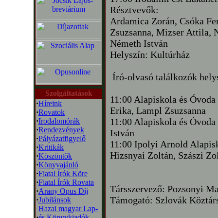
Résztvevők:
Ardamica Zorán, Csóka Fer
Zsuzsanna, Mizser Attila, N
Németh István
Helyszín: Kultúrház
Író-olvasó találkozók helys
Szolgáltatások
11:00 Alapiskola és Óvoda
·
Híreink
Erika, Lampl Zsuzsanna
·
Rovatok
11:00 Alapiskola és Óvoda
·
Irodalomórák
·
Rendezvények
István
·
Pályázatfigyelő
11:00 Ipolyi Arnold Alapisk
·
Kritikák
Hizsnyai Zoltán, Szászi Zo
·
Köszöntők
·
Könyvajánló
·
Fiatal Írók Köre
·
Fiatal Írók Rovata
Társszervező: Pozsonyi Ma
·
Arany Opus Díj
Támogató: Szlovák Köztár
·
Jubilánsok
Hazai magyar Lap-
·
és Könyvkiadók