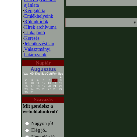
ajánlata
·
Képgaléria
·
Emlékhelyeink
·
Rólunk írták
E
·
Hírek archívuma
·
Linkajánló
·
Keresés
·
Jelentkezési lap
Választmányi
·
határozatok
Naptár
Augusztus
Vas
Hét
Ked
Sze
Csü
Pén
Szo
1
2
3
4
5
6
7
8
9
10
11
12
13
14
15
16
17
18
19
20
21
22
23
24
25
26
27
28
29
30
31
Szavazás
Mit gondolsz a
weboldalunkról?
Nagyon jó!
Elég jó...
Nem elég jó...