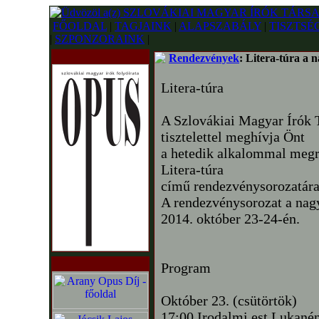
FŐOLDAL
|
TAGJAINK
|
ALAPSZABÁLY
|
TISZTSÉ
|
SZPONZORAINK
|
Rendezvények
: Litera-túra a 
Litera-túra
A Szlovákiai Magyar Írók 
tisztelettel meghívja Önt
a hetedik alkalommal megr
Litera-túra
című rendezvénysorozatára
A rendezvénysorozat a nagy
2014. október 23-24-én.
Program
Október 23. (csütörtök)
17:00 Irodalmi est Lukané