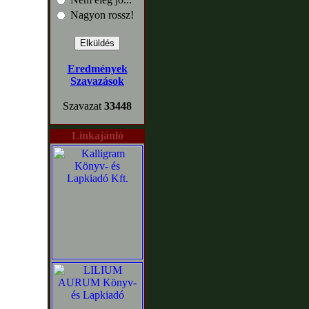
Nagyon rossz!
Eredmények
Szavazások
Szavazat
33448
Linkajánló