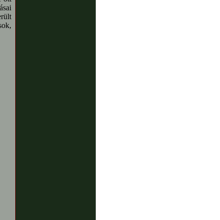
ásai
rült
sok,