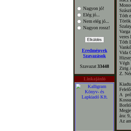
Monos
Nagyon jó!
Szászi
Elég jó...
Tóth 
Török
Nem elég jó...
Szalay
Nagyon rossz!
Varga
veres 
Tóth 
Vankó 
Eredmények
Vida 
Szavazások
Hizsny
Végh 
Szavazat
33448
Zirig
Z. Né
Linkajánló
Kiadt
Felel
A pró
Kossut
Borító
Megje
ára: 9
Az an