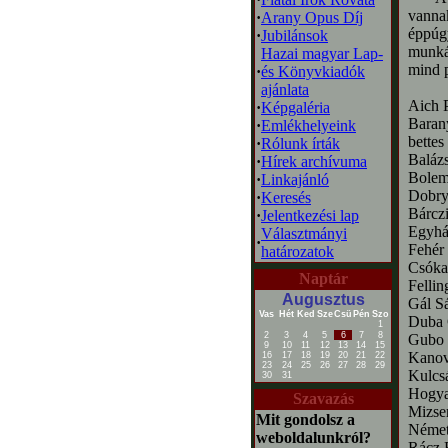
vannak
·
Arany Opus Díj
éppúgy
·
Jubilánsok
munká
Hazai magyar Lap-
mind p
·
és Könyvkiadók
ajánlata
Aich P
·
Képgaléria
Baran
·
Emlékhelyeink
bettes
·
Rólunk írták
Balázs
·
Hírek archívuma
Bolem
·
Linkajánló
Dobry
·
Keresés
Bárczi
·
Jelentkezési lap
Egyhá
Választmányi
·
Fehér 
határozatok
Csóka
Naptár
Fellin
Augusztus
Gál S
Vas
Hét
Ked
Sze
Csü
Pén
Szo
Duba 
1
2
3
4
5
6
7
8
Gubo 
9
10
11
12
13
14
15
Kanov
16
17
18
19
20
21
22
23
24
25
26
27
28
29
Kulcsá
30
31
Hogya
Szavazás
Mizser
Mit gondolsz a
Német
weboldalunkról?
Rácz 