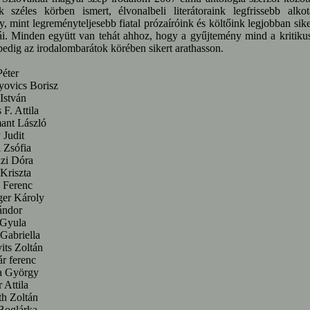
 széles körben ismert, élvonalbeli literátoraink legfrissebb alkot
, mint legreményteljesebb fiatal prózaíróink és költőink legjobban sike
i. Minden együtt van tehát ahhoz, hogy a gyűjtemény mind a kritiku
edig az irodalombarátok körében sikert arathasson.
éter
yovics Borisz
 István
 F. Attila
ant László
 Judit
 Zsófia
zi Dóra
Kriszta
 Ferenc
ger Károly
ándor
Gyula
Gabriella
its Zoltán
r ferenc
 György
 Attila
h Zoltán
Boglárka