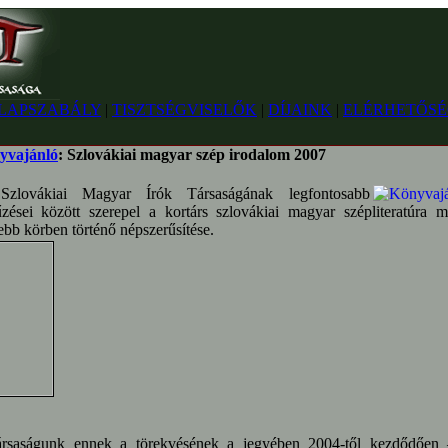
LAPSZABÁLY
|
TISZTSÉGVISELŐK
|
DÍJAINK
|
ELÉRHETŐSÉ
yvajánló
: Szlovákiai magyar szép irodalom 2007
lovákiai Magyar Írók Társaságának legfontosabb
űzései között szerepel a kortárs szlovákiai magyar szépliteratúra m
ebb körben történő népszerűsítése.
ságunk ennek a törekvésének a jegyében 2004-től kezdődően 