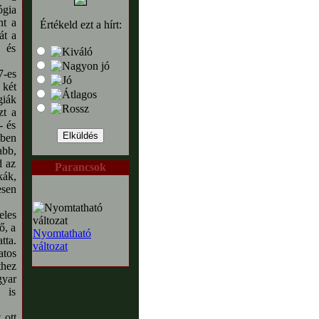
ógia
nt a
Értékeld ezt a hírt:
át a
l és
-es
 két
iák
zt a
- és
tben
abb,
d az
Parancsok
kák,
esen
eles
ő, a
Nyomtatható
ta.
változat
atos
thez
gyar
n is
 ott