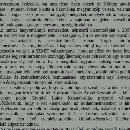
rországon évtizedek óta megjelenő Szép versek és Körkép antol
jára – minden évben kiadta a Szlovákiai magyar szép versek, valami
ákiai magyar szép próza című gyűjteményeket, amelyeknek az anyag
ákiai magyar szépírók előző évben a sajtóban megjelent verseibő
ból válogatta egy-egy neves anyaországi irodalmár.
már hagyománnyá nemesedett, népszerű ikerantológiát a 2007
 Könyvhétre is megjelentette Társaságunk, ám az eredeti koncepción
eges változtatást is eszközöltünkA szóban forgó antológ
entetésével és forgalmazásával kapcsolatos eddigi tapasztalatokból a
eztetést vonta le a SZMÍT választmánya, hogy az előző évi hazai líra
ermés legjavát tartalmazó szöveggyűjteményeket célszerűbb egy köte
vasóközönség elé tárni. Ez a megoldás ugyanis költségtakarékos
ul a próza és a vers egy kötetben való szerepeltetése inkább módot a
mi anyagban fellelhető párhuzamok és ellentétpárok, a különböző poéti
ólalás- és szemléletmódok bemutatására, egyszersmind egy lényeg
bb és izgalmasabb könyvmű létrehozására.
ik változás pedig az, hogy az antológia összeállítására idén két j
kiai magyar írót kértünk fel. A prózát Tőzsér Árpád Kossuth-díjas költ
nyagot pedig Grendel Lajos Kossuth-díjas prózaíró válogat
őződésünk, hogy e két kiemelkedő, az irodalomelméletben is jár
 értékszempontjai kellő minőségi garanciát jelentenek, másrészt a köte
 utószavaik a válogatás szempontjait és a kortárs szlovákiai ma
lomban jelen lévő szemléleti-poétikai különbözőségeket illetőe
elő eligazítást adnak.
ovákiai magyar szép irodalom 2007 című antológia szerzői között