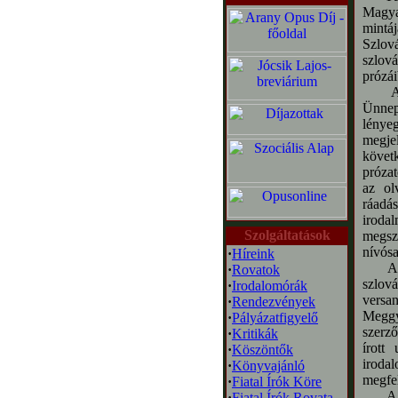
Magya
mintá
Szlov
szlov
prózái
Az im
Ünnepi
lény
megjel
követk
prózat
az ol
ráadás
irodal
Szolgáltatások
megsz
nívósa
·
Híreink
A más
·
Rovatok
szlová
·
Irodalomórák
versa
·
Rendezvények
Meggy
·
Pályázatfigyelő
szerző
·
Kritikák
írott
·
Köszöntők
iroda
·
Könyvajánló
megfel
·
Fiatal Írók Köre
A Szl
·
Fiatal Írók Rovata