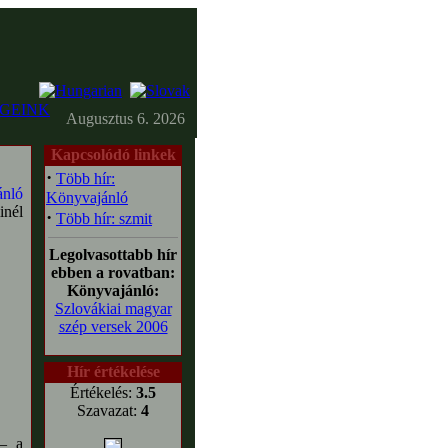
GEINK
Augusztus 6. 2026
Kapcsolódó linkek
·
Több hír:
Könyvajánló
inél
·
Több hír: szmit
Legolvasottabb hír
ebben a rovatban:
Könyvajánló:
Szlovákiai magyar
szép versek 2006
Hír értékelése
Értékelés:
3.5
Szavazat:
4
– a