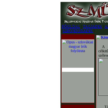
FŐOLDAL
|
TAGJAINK
|
A
|
SZPONZORAINK
|
Kön
A Sz
célkit
széles
Társa