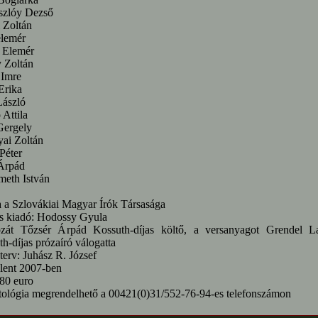
zlóy Dezső
 Zoltán
elemér
 Elemér
 Zoltán
 Imre
Erika
László
Attila
Gergely
ai Zoltán
Péter
 Árpád
meth István
a a Szlovákiai Magyar Írók Társasága
ős kiadó: Hodossy Gyula
zát Tőzsér Árpád Kossuth-díjas költő, a versanyagot Grendel L
h-díjas prózaíró válogatta
terv: Juhász R. József
lent 2007-ben
,80 euro
tológia megrendelhető a 00421(0)31/552-76-94-es telefonszámon