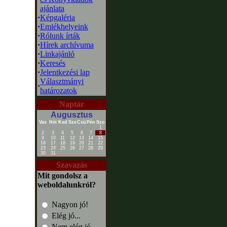
ajánlata
·
Képgaléria
·
Emlékhelyeink
·
Rólunk írták
·
Hírek archívuma
·
Linkajánló
·
Keresés
·
Jelentkezési lap
Választmányi
·
határozatok
Naptár
Augusztus
Vas
Hét
Ked
Sze
Csü
Pén
Szo
1
2
3
4
5
6
7
8
9
10
11
12
13
14
15
16
17
18
19
20
21
22
23
24
25
26
27
28
29
30
31
Szavazás
Mit gondolsz a
weboldalunkról?
Nagyon jó!
Elég jó...
Nem elég jó...