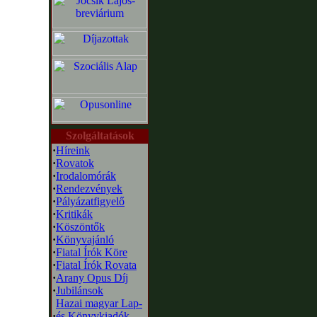
Szolgáltatások
·
Híreink
·
Rovatok
·
Irodalomórák
·
Rendezvények
·
Pályázatfigyelő
·
Kritikák
·
Köszöntők
·
Könyvajánló
·
Fiatal Írók Köre
·
Fiatal Írók Rovata
·
Arany Opus Díj
·
Jubilánsok
Hazai magyar Lap-
·
és Könyvkiadók