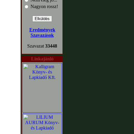
Nagyon rossz!
Eredmények
Szavazások
Szavazat
33448
Linkajánló