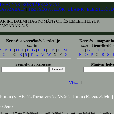
LAPSZABÁLY
|
TISZTSÉGVISELŐK
|
DÍJAINK
|
ELÉRHETŐSÉ
AR IRODALMI HAGYOMÁNYOK ÉS EMLÉKHELYEK
VÁKIÁBAN A-Z
Keresés a vezetéknév kezdetűje
Keresés a magyar h
szerint
szerint (emelkedő 
A
|
B
|
C
|
D
|
E
|
F
|
G
|
H
|
I
|
J
|
K
|
L
|
M
|
|
A
|
B
|
C
|
D
|
E
|
F
|
O
|
P
| Q |
R
|
S
|
T
|
U
|
V
|
W
| X | Y |
Z
|
N
|
O
|
P
| Q |
R
|
S
|
Személynév keresése
Magyar helys
[
Vissza
]
hutka (v. Abaúj-Torna vm.) - Vyšná Hutka (Kassa-vidéki j
ó Jenő
1. máj. 17-én Felsőhutkán szül. Mikó Imre ref. egyházi író, püspök (m