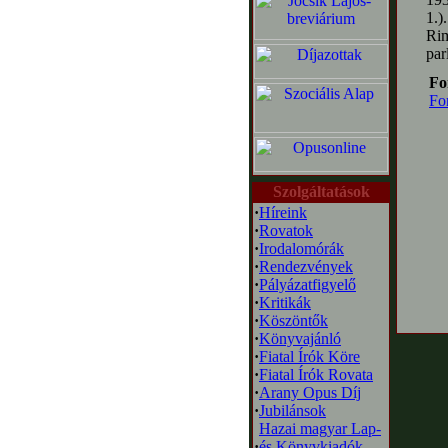
1.
Rim
par
Fo
Fo
Szolgáltatások
·
Híreink
·
Rovatok
·
Irodalomórák
·
Rendezvények
·
Pályázatfigyelő
·
Kritikák
·
Köszöntők
·
Könyvajánló
·
Fiatal Írók Köre
·
Fiatal Írók Rovata
·
Arany Opus Díj
·
Jubilánsok
Hazai magyar Lap-
·
és Könyvkiadók