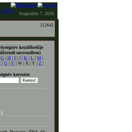
GEINK
Augusztus 7. 2026
[1264]
elységnév kezdőbetűje
időrendi sorrendben)
|
G
|
H
|
I
|
J
|
K
|
L
|
M
|
T
|
U
|
V
| W | X | Y |
Z
|
égnév keresése
.)
egh. Pozsony, 2004. júl.