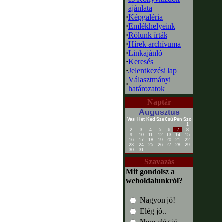
ajánlata
·
Képgaléria
·
Emlékhelyeink
·
Rólunk írták
·
Hírek archívuma
·
Linkajánló
·
Keresés
·
Jelentkezési lap
Választmányi
·
határozatok
Naptár
Augusztus
Vas
Hét
Ked
Sze
Csü
Pén
Szo
1
2
3
4
5
6
7
8
9
10
11
12
13
14
15
16
17
18
19
20
21
22
23
24
25
26
27
28
29
30
31
Szavazás
Mit gondolsz a
weboldalunkról?
Nagyon jó!
Elég jó...
Nem elég jó...