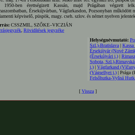
). 1950-ben érettségizett Kassán, majd Prágában végzett lelk
aszombatban, Érsekújvárban, Vágfarkasdon, Pozsonyban működött mint
lamenti képviselő, püspök, magy. cseh. szlov. és német nyelven jelente
rrás:
CSSZMIL, SZŐKE–VICZIÁN
rrásjegyzék
,
Rövidítések jegyzéke
Helységnévmutató:
Po
Szl.)-Bratislava
|
Kassa 
Érsekújvár (Nové Zám
(Érsekújvári j.)
|
Rimas
Sobota, Szl.)-Rimavsk
j.)
|
Vágfarkasd (Vlčany
(Vágsellyei j.)
| Prága (P
Felsőhutka-Vyšná Hutka
[
Vissza
]