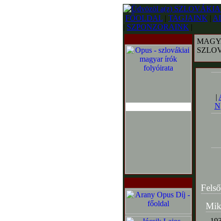
FŐOLDAL
|
TAGJAINK
|
A
|
SZPONZORAINK
|
MAGY
SZLO
|
N
Felső
Mik
193