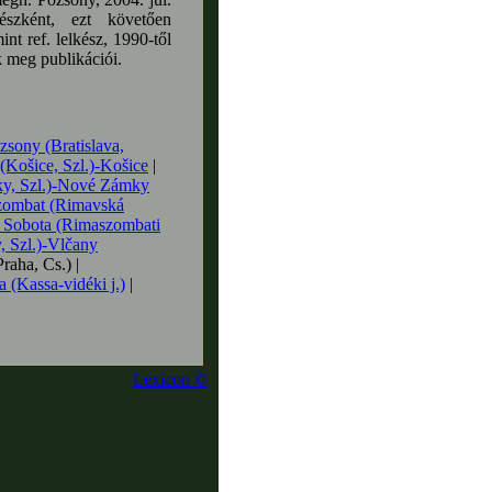
észként, ezt követően
 ref. lelkész, 1990-től
k meg publikációi.
zsony (Bratislava,
(Košice, Szl.)-Košice
|
ky, Szl.)-Nové Zámky
zombat (Rimavská
á Sobota (Rimaszombati
, Szl.)-Vlčany
raha, Cs.) |
 (Kassa-vidéki j.)
|
Lexicon ©