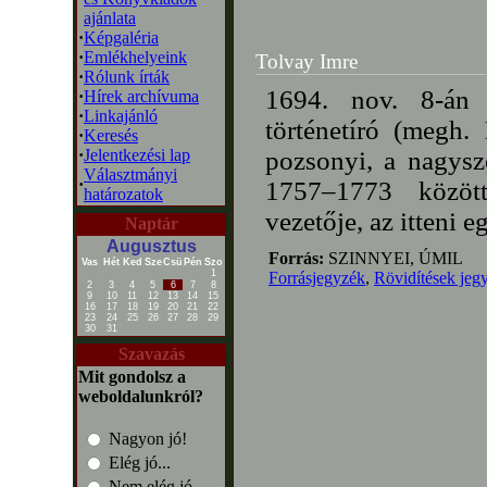
ajánlata
·
Képgaléria
·
Emlékhelyeink
Tolvay Imre
·
Rólunk írták
1694. nov. 8-án 
·
Hírek archívuma
·
Linkajánló
történetíró (megh.
·
Keresés
·
Jelentkezési lap
pozsonyi, a nagysz
Választmányi
·
1757–1773 közöt
határozatok
vezetője, az itteni 
Naptár
Augusztus
Forrás:
SZINNYEI, ÚMIL
Vas
Hét
Ked
Sze
Csü
Pén
Szo
1
Forrásjegyzék
,
Rövidítések jeg
2
3
4
5
6
7
8
9
10
11
12
13
14
15
16
17
18
19
20
21
22
23
24
25
26
27
28
29
30
31
Szavazás
Mit gondolsz a
weboldalunkról?
Nagyon jó!
Elég jó...
Nem elég jó...