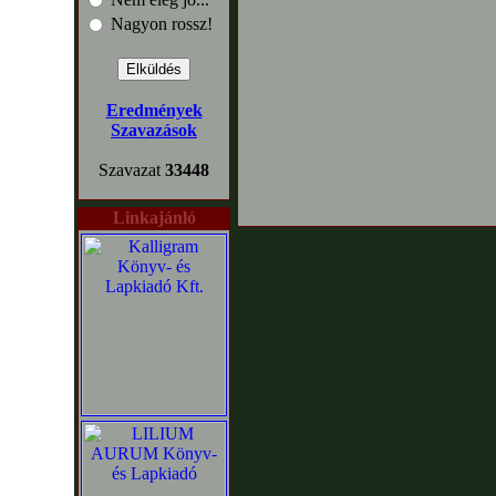
Nagyon rossz!
Eredmények
Szavazások
Szavazat
33448
Linkajánló