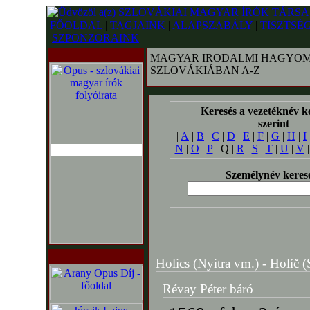
FŐOLDAL
|
TAGJAINK
|
ALAPSZABÁLY
|
TISZTSÉ
|
SZPONZORAINK
|
MAGYAR IRODALMI HAGYOM
SZLOVÁKIÁBAN A-Z
Keresés a vezetéknév k
szerint
|
A
|
B
|
C
|
D
|
E
|
F
|
G
|
H
|
I
N
|
O
|
P
| Q |
R
|
S
|
T
|
U
|
V
Személynév keres
Holics (Nyitra vm.) - Holíč (S
Révay Péter báró