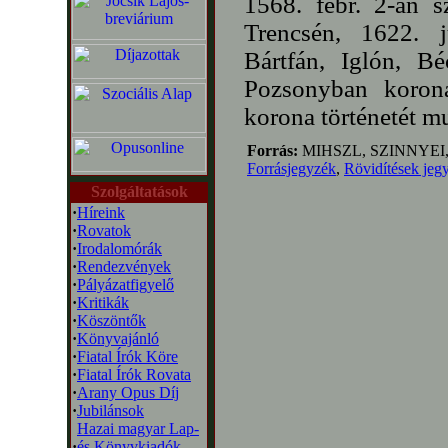
1568. febr. 2-án 
Trencsén, 1622. j
Bártfán, Iglón, Bé
Pozsonyban korona
korona történetét mu
Forrás:
MIHSZL, SZINNYEI
Forrásjegyzék
,
Rövidítések jeg
Szolgáltatások
·
Híreink
·
Rovatok
·
Irodalomórák
·
Rendezvények
·
Pályázatfigyelő
·
Kritikák
·
Köszöntők
·
Könyvajánló
·
Fiatal Írók Köre
·
Fiatal Írók Rovata
·
Arany Opus Díj
·
Jubilánsok
Hazai magyar Lap-
·
és Könyvkiadók