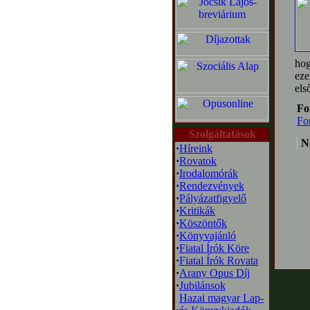
hog
eze
els
Fo
Fo
Szolgáltatások
N
·
Híreink
·
Rovatok
·
Irodalomórák
·
Rendezvények
·
Pályázatfigyelő
·
Kritikák
·
Köszöntők
·
Könyvajánló
·
Fiatal Írók Köre
·
Fiatal Írók Rovata
·
Arany Opus Díj
·
Jubilánsok
Hazai magyar Lap-