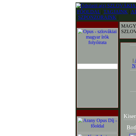
FŐOLDAL
|
TAGJAINK
|
A
|
SZPONZORAINK
|
MAGY
SZLO
|
N
Kisen
Bot