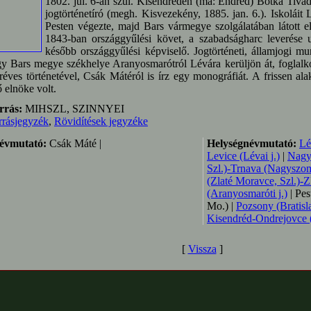
1802. júl. 6-án szül. Kisendréden (ma: Endréd) Botka Tivad
jogtörténetíró (megh. Kisvezekény, 1885. jan. 6.). Iskolái
Pesten végezte, majd Bars vármegye szolgálatában látott el
1843-ban országgyűlési követ, a szabadságharc leverése u
később országgyűlési képviselő. Jogtörténeti, államjogi mu
y Bars megye székhelye Aranyosmarótról Lévára kerüljön át, foglalk
réves történetével, Csák Mátéról is írz egy monográfiát. A frissen al
ő elnöke volt.
rrás:
MIHSZL, SZINNYEI
rrásjegyzék
,
Rövidítések jegyzéke
évmutató:
Csák Máté |
Helységnévmutató:
Lé
Levice (Lévai j.)
|
Nagy
Szl.)-Trnava (Nagyszomb
(Zlaté Moravce, Szl.)-
(Aranyosmaróti j.)
| Pes
Mo.) |
Pozsony (Bratisla
Kisendréd-Ondrejovce (
[
Vissza
]