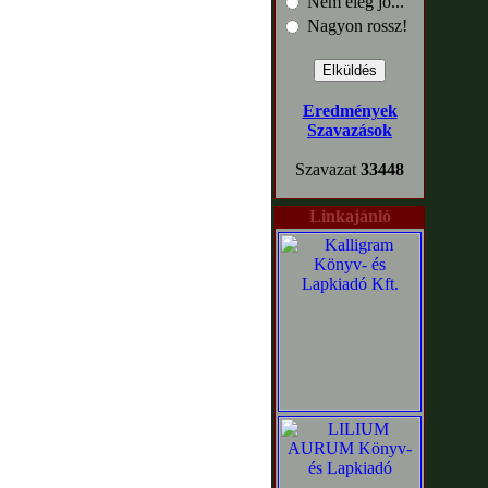
Nem elég jó...
Nagyon rossz!
Eredmények
Szavazások
Szavazat
33448
Linkajánló