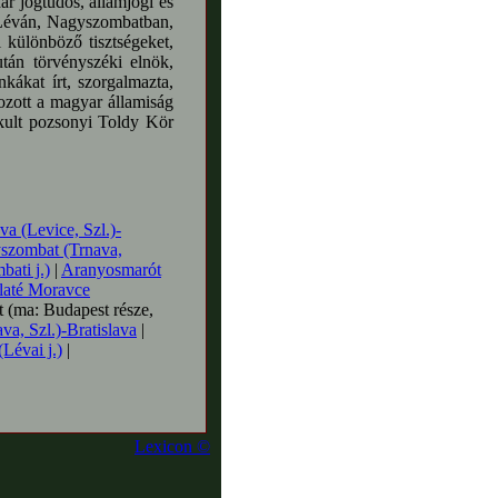
ar jogtudós, államjogi és
t Léván, Nagyszombatban,
 különböző tisztségeket,
tán törvényszéki elnök,
nkákat írt, szorgalmazta,
ozott a magyar államiság
akult pozsonyi Toldy Kör
va (Levice, Szl.)-
szombat (Trnava,
ati j.)
|
Aranyosmarót
Zlaté Moravce
t (ma: Budapest része,
va, Szl.)-Bratislava
|
Lévai j.)
|
Lexicon ©