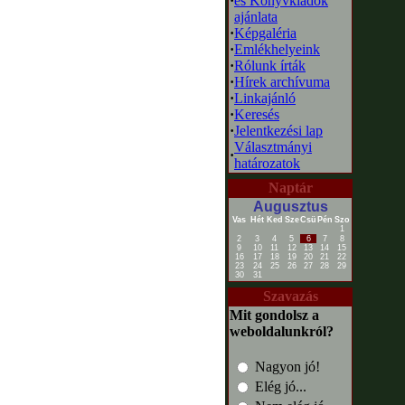
·
és Könyvkiadók
ajánlata
·
Képgaléria
·
Emlékhelyeink
·
Rólunk írták
·
Hírek archívuma
·
Linkajánló
·
Keresés
·
Jelentkezési lap
Választmányi
·
határozatok
Naptár
Augusztus
Vas
Hét
Ked
Sze
Csü
Pén
Szo
1
2
3
4
5
6
7
8
9
10
11
12
13
14
15
16
17
18
19
20
21
22
23
24
25
26
27
28
29
30
31
Szavazás
Mit gondolsz a
weboldalunkról?
Nagyon jó!
Elég jó...