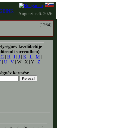
GEINK
Augusztus 6. 2026
[1264]
elységnév kezdőbetűje
időrendi sorrendben)
|
G
|
H
|
I
|
J
|
K
|
L
|
M
|
T
|
U
|
V
| W | X | Y |
Z
|
égnév keresése