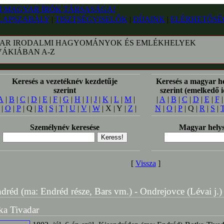
LAPSZABÁLY
|
TISZTSÉGVISELŐK
|
DÍJAINK
|
ELÉRHETŐSÉ
AR IRODALMI HAGYOMÁNYOK ÉS EMLÉKHELYEK
VÁKIÁBAN A-Z
Keresés a vezetéknév kezdetűje
Keresés a magyar h
szerint
szerint (emelkedő 
A
|
B
|
C
|
D
|
E
|
F
|
G
|
H
|
I
|
J
|
K
|
L
|
M
|
|
A
|
B
|
C
|
D
|
E
|
F
|
O
|
P
| Q |
R
|
S
|
T
|
U
|
V
|
W
| X | Y |
Z
|
N
|
O
|
P
| Q |
R
|
S
|
Személynév keresése
Magyar helys
[
Vissza
]
dréd (ma: Endréd része, Bars vm.) - Ondrejovce (Lévai j.)
ka Tivadar