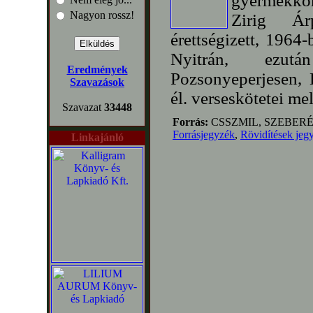
gyermekko
Nagyon rossz!
Zirig Ár
érettségizett, 1964
Nyitrán, ezutá
Eredmények
Pozsonyeperjesen, D
Szavazások
él. verseskötetei mel
Szavazat
33448
Forrás:
CSSZMIL, SZEBERÉ
Forrásjegyzék
,
Rövidítések jeg
Linkajánló