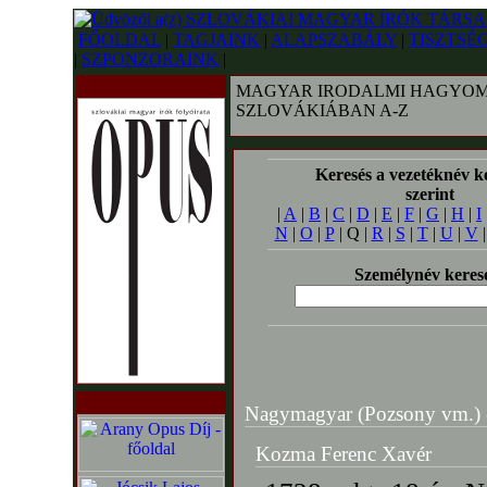
FŐOLDAL
|
TAGJAINK
|
ALAPSZABÁLY
|
TISZTSÉ
|
SZPONZORAINK
|
MAGYAR IRODALMI HAGYOM
SZLOVÁKIÁBAN A-Z
Keresés a vezetéknév k
szerint
|
A
|
B
|
C
|
D
|
E
|
F
|
G
|
H
|
I
N
|
O
|
P
| Q |
R
|
S
|
T
|
U
|
V
Személynév keres
Nagymagyar (Pozsony vm.) - 
Kozma Ferenc Xavér