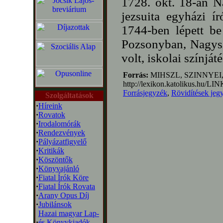
1728. okt. 18-án 
jezsuita egyházi í
1744-ben lépett be 
Pozsonyban, Nagysz
volt, iskolai színjáté
Forrás:
MIHSZL, SZINNYEI,
http://lexikon.katolikus
Forrásjegyzék
,
Rövidítések jeg
Szolgáltatások
·
Híreink
·
Rovatok
·
Irodalomórák
·
Rendezvények
·
Pályázatfigyelő
·
Kritikák
·
Köszöntők
·
Könyvajánló
·
Fiatal Írók Köre
·
Fiatal Írók Rovata
·
Arany Opus Díj
·
Jubilánsok
Hazai magyar Lap-
·
és Könyvkiadók