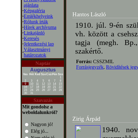
ajánlata
·
Képgaléria
Hantos László
·
Emlékhelyeink
·
Rólunk írták
1910. júl. 9-én szü
·
Hírek archívuma
vh. között a csehs
·
Linkajánló
·
Keresés
tagja (megh. Bp.
·
Jelentkezési lap
Választmányi
szakértő.
·
határozatok
Forrás:
CSSZMIL
Naptár
Forrásjegyzék
,
Rövidítések jeg
Augusztus
Vas
Hét
Ked
Sze
Csü
Pén
Szo
1
2
3
4
5
6
7
8
9
10
11
12
13
14
15
16
17
18
19
20
21
22
23
24
25
26
27
28
29
30
31
Szavazás
Mit gondolsz a
weboldalunkról?
Zirig Árpád
Nagyon jó!
1940. nov
Elég jó...
Nem elég jó...