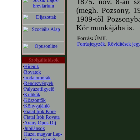
1875. nov. 8-án s
(megh. Pozsony, 19
1909-től Pozsonyba
Kör munkájába is.
Forrás:
ÚMIL
Forrásjegyzék
,
Rövidítések jeg
Szolgáltatások
·
Híreink
·
Rovatok
·
Irodalomórák
·
Rendezvények
·
Pályázatfigyelő
·
Kritikák
·
Köszöntők
·
Könyvajánló
·
Fiatal Írók Köre
·
Fiatal Írók Rovata
·
Arany Opus Díj
·
Jubilánsok
Hazai magyar Lap-
·
és Könyvkiadók