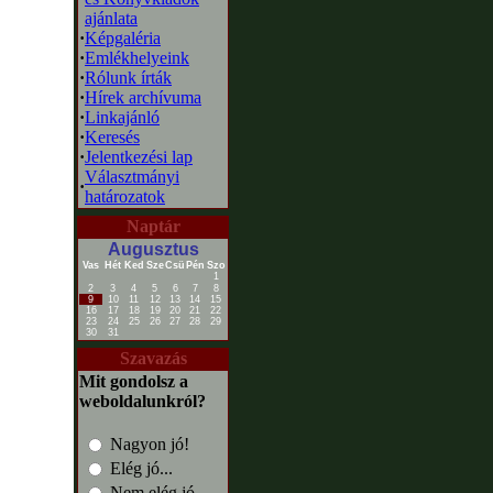
ajánlata
·
Képgaléria
·
Emlékhelyeink
·
Rólunk írták
·
Hírek archívuma
·
Linkajánló
·
Keresés
·
Jelentkezési lap
Választmányi
·
határozatok
Naptár
Augusztus
Vas
Hét
Ked
Sze
Csü
Pén
Szo
1
2
3
4
5
6
7
8
9
10
11
12
13
14
15
16
17
18
19
20
21
22
23
24
25
26
27
28
29
30
31
Szavazás
Mit gondolsz a
weboldalunkról?
Nagyon jó!
Elég jó...
Nem elég jó...