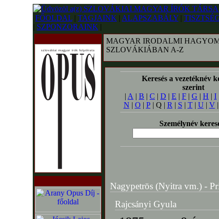
FŐOLDAL
|
TAGJAINK
|
ALAPSZABÁLY
|
TISZTSÉ
|
SZPONZORAINK
|
MAGYAR IRODALMI HAGYOM
SZLOVÁKIÁBAN A-Z
Keresés a vezetéknév k
szerint
|
A
|
B
|
C
|
D
|
E
|
F
|
G
|
H
|
I
N
|
O
|
P
| Q |
R
|
S
|
T
|
U
|
V
Személynév keres
Nagypetrös (Nyitra vm.) - Prie
Rajcsányi Gyula