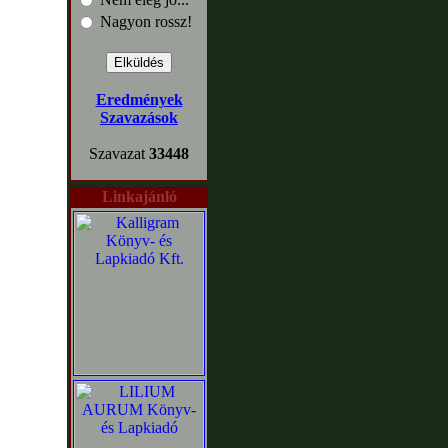
Nagyon rossz!
Eredmények
Szavazások
Szavazat
33448
Linkajánló