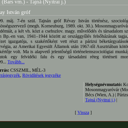
 (Bars vm.) - Tajná (Nyitrai j.)
ay István gróf
9. máj. 7-én szül. Tajnán gróf Révay István történész, szociológus
össégszervező (megh. Korneuburg, 1989. okt. 30.). Mosonmagyaróvár
démiát, a két vh. közt a csehszlov. magy. művelődés és társadalom sz
n Bp.-en van, 1941–1944 között az országgyűlés felsőházának tagja,
ézet igazgatója, s szakértőként vett részt a párizsi béketárgyalás
végia, az Amerikai Egyesült Államok után 1967-től Ausztriában kötött
kértője volt. Ma is alapvető jelentőségű történelemszociológiai munk
atok egy felvidéki falu és egy társadalmi réteg történeti mon
9...
Tovább...
rrás:
CSSZMIL, MÉL-3
rrásjegyzék
,
Rövidítések jegyzéke
Helységnévmutató:
Kor
Mosonmagyaróvár (Mo.)
Bécs (Wien, A.) | Párizs 
Tajná (Nyitrai j.)
|
[
Vissza
]