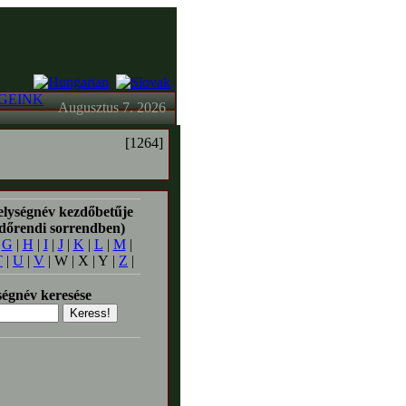
GEINK
Augusztus 7. 2026
[1264]
elységnév kezdőbetűje
időrendi sorrendben)
|
G
|
H
|
I
|
J
|
K
|
L
|
M
|
T
|
U
|
V
| W | X | Y |
Z
|
égnév keresése