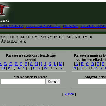
LAPSZABÁLY
|
TISZTSÉGVISELŐK
|
DÍJAINK
|
ELÉRHETŐSÉ
AR IRODALMI HAGYOMÁNYOK ÉS EMLÉKHELYEK
VÁKIÁBAN A-Z
Keresés a vezetéknév kezdetűje
Keresés a magyar h
szerint
szerint (emelkedő 
A
|
B
|
C
|
D
|
E
|
F
|
G
|
H
|
I
|
J
|
K
|
L
|
M
|
|
A
|
B
|
C
|
D
|
E
|
F
|
O
|
P
| Q |
R
|
S
|
T
|
U
|
V
|
W
| X | Y |
Z
|
N
|
O
|
P
| Q |
R
|
S
|
Személynév keresése
Magyar helys
[
Vissza
]