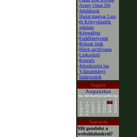
·
Arany Opus Díj
·
Jubilánsok
Hazai magyar Lap-
·
és Könyvkiadók
ajánlata
·
Képgaléria
·
Emlékhelyeink
·
Rólunk írták
·
Hírek archívuma
·
Linkajánló
·
Keresés
·
Jelentkezési lap
Választmányi
·
határozatok
Naptár
Augusztus
Vas
Hét
Ked
Sze
Csü
Pén
Szo
1
2
3
4
5
6
7
8
9
10
11
12
13
14
15
16
17
18
19
20
21
22
23
24
25
26
27
28
29
30
31
Szavazás
Mit gondolsz a
weboldalunkról?