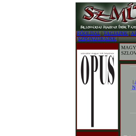
FŐOLDAL
|
TAGJAINK
|
A
|
SZPONZORAINK
|
MAGY
SZLO
|
N