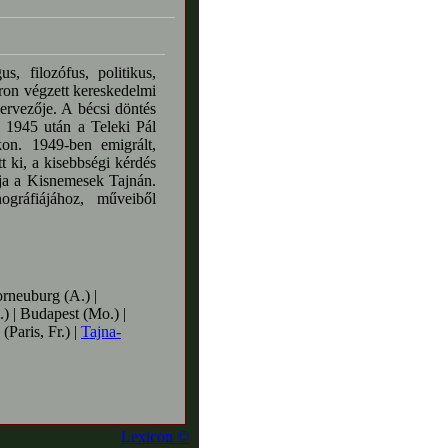
, filozófus, politikus,
on végzett kereskedelmi
ervezője. A bécsi döntés
 1945 után a Teleki Pál
okon. 1949-ben emigrált,
 ki, a kisebbségi kérdés
ája a Kisnemesek Tajnán.
ográfiájához, műveiből
neuburg (A.) |
 | Budapest (Mo.) |
(Paris, Fr.) |
Tajna-
Lexicon ©