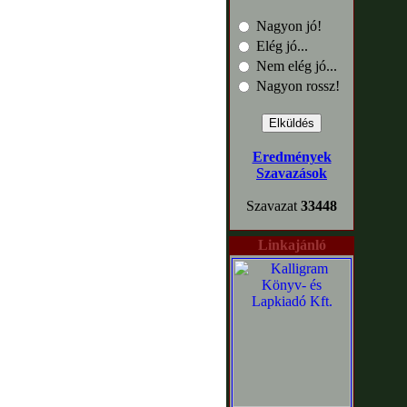
Nagyon jó!
Elég jó...
Nem elég jó...
Nagyon rossz!
Eredmények
Szavazások
Szavazat
33448
Linkajánló