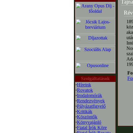
Tajna
Rév
189
köz
aka
utá
Int
Nor
sza
Ad
199
Fo
Fo
Szolgáltatások
·
Híreink
·
Rovatok
·
Irodalomórák
·
Rendezvények
·
Pályázatfigyelő
·
Kritikák
·
Köszöntők
·
Könyvajánló
·
Fiatal Írók Köre
·
Fiatal Írók Rovata