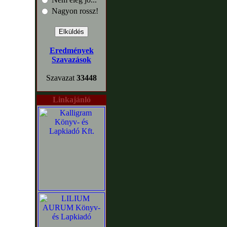
Nagyon rossz!
Eredmények
Szavazások
Szavazat
33448
Linkajánló