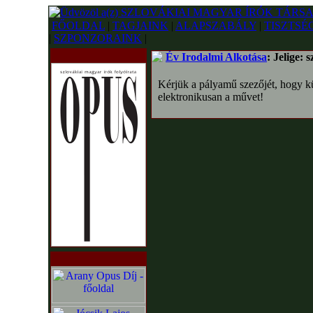
FŐOLDAL
|
TAGJAINK
|
ALAPSZABÁLY
|
TISZTSÉ
|
SZPONZORAINK
|
Év Irodalmi Alkotása
: Jelige: 
Kérjük a pályamű szezőjét, hogy k
elektronikusan a művet!