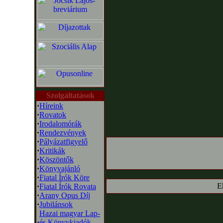
Szolgáltatások
·
Híreink
·
Rovatok
·
Irodalomórák
·
Rendezvények
·
Pályázatfigyelő
·
Kritikák
·
Köszöntők
·
Könyvajánló
·
Fiatal Írók Köre
E
·
Fiatal Írók Rovata
·
Arany Opus Díj
·
Jubilánsok
Hazai magyar Lap-
·
és Könyvkiadók