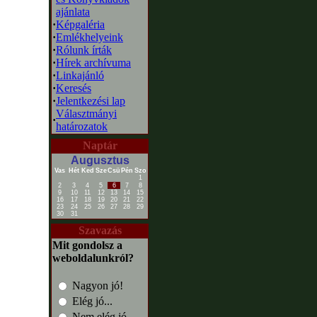
ajánlata
·
Képgaléria
·
Emlékhelyeink
·
Rólunk írták
·
Hírek archívuma
·
Linkajánló
·
Keresés
·
Jelentkezési lap
Választmányi
·
határozatok
Naptár
Augusztus
Vas
Hét
Ked
Sze
Csü
Pén
Szo
1
2
3
4
5
6
7
8
9
10
11
12
13
14
15
16
17
18
19
20
21
22
23
24
25
26
27
28
29
30
31
Szavazás
Mit gondolsz a
weboldalunkról?
Nagyon jó!
Elég jó...
Nem elég jó...