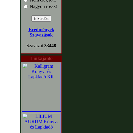
Nagyon rossz!
Eredmények
Szavazások
Szavazat
33448
Linkajánló