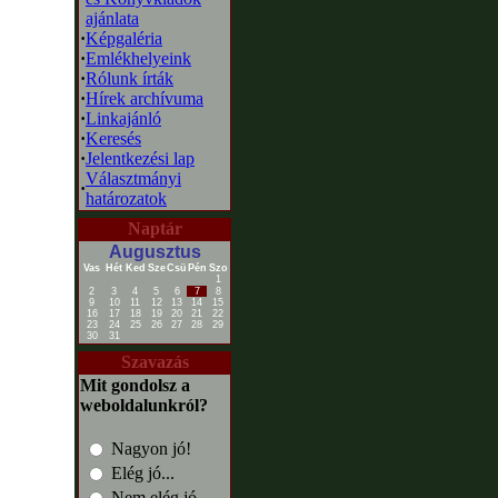
ajánlata
·
Képgaléria
·
Emlékhelyeink
·
Rólunk írták
·
Hírek archívuma
·
Linkajánló
·
Keresés
·
Jelentkezési lap
Választmányi
·
határozatok
Naptár
Augusztus
Vas
Hét
Ked
Sze
Csü
Pén
Szo
1
2
3
4
5
6
7
8
9
10
11
12
13
14
15
16
17
18
19
20
21
22
23
24
25
26
27
28
29
30
31
Szavazás
Mit gondolsz a
weboldalunkról?
Nagyon jó!
Elég jó...
Nem elég jó...