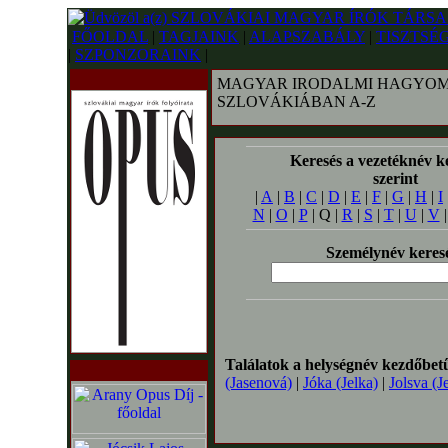
FŐOLDAL
|
TAGJAINK
|
ALAPSZABÁLY
|
TISZTSÉ
|
SZPONZORAINK
|
MAGYAR IRODALMI HAGYOM
SZLOVÁKIÁBAN A-Z
Keresés a vezetéknév k
szerint
|
A
|
B
|
C
|
D
|
E
|
F
|
G
|
H
|
I
N
|
O
|
P
| Q |
R
|
S
|
T
|
U
|
V
Személynév keres
Találatok a helységnév kezdőbet
(Jasenová)
|
Jóka (Jelka)
|
Jolsva (J