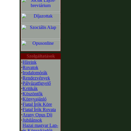
Szolgáltatások
·
Híreink
·
Rovatok
·
Irodalomórák
·
Rendezvények
·
Pályázatfigyelő
·
Kritikák
·
Köszöntők
·
Könyvajánló
·
Fiatal Írók Köre
·
Fiatal Írók Rovata
·
Arany Opus Díj
·
Jubilánsok
Hazai magyar Lap-
·
és Könyvkiadók