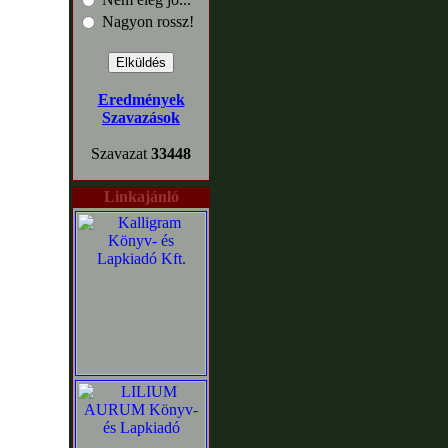
Nagyon rossz!
Eredmények
Szavazások
Szavazat
33448
Linkajánló