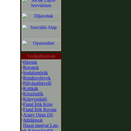
Szolgáltatások
·
Híreink
·
Rovatok
·
Irodalomórák
·
Rendezvények
·
Pályázatfigyelő
·
Kritikák
·
Köszöntők
·
Könyvajánló
·
Fiatal Írók Köre
·
Fiatal Írók Rovata
·
Arany Opus Díj
·
Jubilánsok
Hazai magyar Lap-
·
és Könyvkiadók