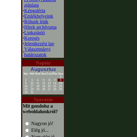
ajánlata
·
Képgaléria
·
Emlékhelyeink
·
Rólunk írták
·
Hírek archívuma
·
Linkajánló
·
Keresés
·
Jelentkezési lap
Választmányi
·
határozatok
Naptár
Augusztus
Vas
Hét
Ked
Sze
Csü
Pén
Szo
1
2
3
4
5
6
7
8
9
10
11
12
13
14
15
16
17
18
19
20
21
22
23
24
25
26
27
28
29
30
31
Szavazás
Mit gondolsz a
weboldalunkról?
Nagyon jó!
Elég jó...
Nem elég jó...