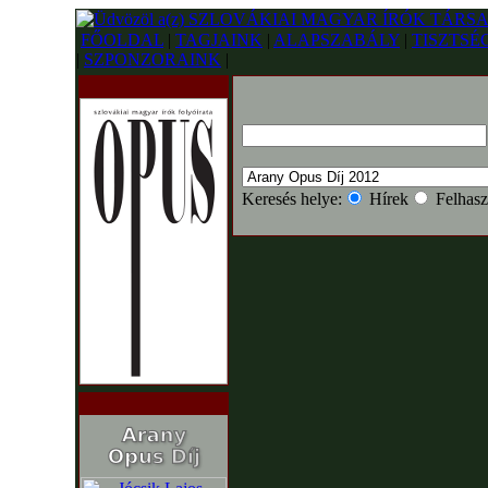
FŐOLDAL
|
TAGJAINK
|
ALAPSZABÁLY
|
TISZTSÉ
|
SZPONZORAINK
|
Keresés helye:
Hírek
Felhasz