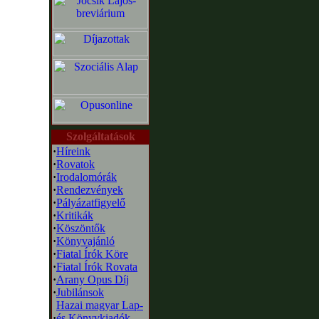
Szolgáltatások
·
Híreink
·
Rovatok
·
Irodalomórák
·
Rendezvények
·
Pályázatfigyelő
·
Kritikák
·
Köszöntők
·
Könyvajánló
·
Fiatal Írók Köre
·
Fiatal Írók Rovata
·
Arany Opus Díj
·
Jubilánsok
Hazai magyar Lap-
·
és Könyvkiadók