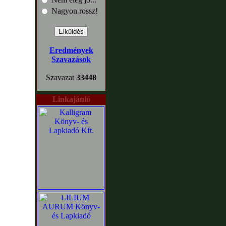
Nagyon rossz!
Eredmények
Szavazások
Szavazat
33448
Linkajánló