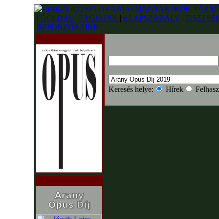
FŐOLDAL
|
TAGJAINK
|
ALAPSZABÁLY
|
TISZTSÉ
|
SZPONZORAINK
|
Keresés helye:
Hírek
Felhasz