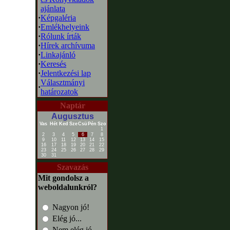
ajánlata
·
Képgaléria
·
Emlékhelyeink
·
Rólunk írták
·
Hírek archívuma
·
Linkajánló
·
Keresés
·
Jelentkezési lap
Választmányi
·
határozatok
Naptár
Augusztus
Vas
Hét
Ked
Sze
Csü
Pén
Szo
1
2
3
4
5
6
7
8
9
10
11
12
13
14
15
16
17
18
19
20
21
22
23
24
25
26
27
28
29
30
31
Szavazás
Mit gondolsz a
weboldalunkról?
Nagyon jó!
Elég jó...
Nem elég jó...