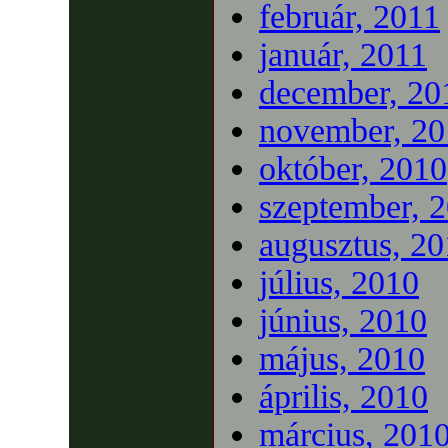
február, 2011
január, 2011
december, 20
november, 20
október, 2010
szeptember, 
augusztus, 2
július, 2010
június, 2010
május, 2010
április, 2010
március, 201