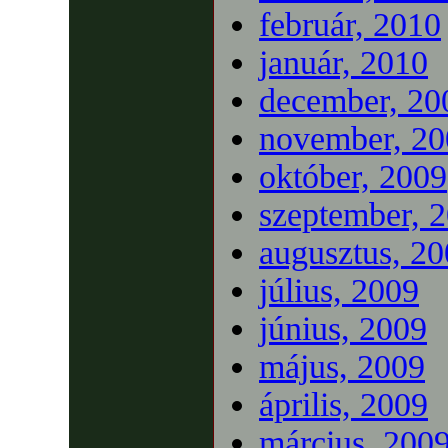
február, 2010
január, 2010
december, 20
november, 20
október, 2009
szeptember, 
augusztus, 2
július, 2009
június, 2009
május, 2009
április, 2009
március, 200