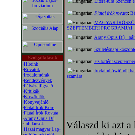
Litera-túra Szencen 
Fiatal írók rovata
:
Bé
MAGYAR ÍRÓSZÖ
SZEPTEMBERI PROGRAMJAI
Arany Opus Díj - pály
Születésnapi köszönt
Szolgáltatások
Ez történt szeptembe
·
Híreink
·
Rovatok
Irodalmi ösztöndíj ha
·
Irodalomórák
számára
·
Rendezvények
·
Pályázatfigyelő
·
Kritikák
·
Köszöntők
·
Könyvajánló
·
Fiatal Írók Köre
·
Fiatal Írók Rovata
·
Arany Opus Díj
Válaszd ki azt a
·
Jubilánsok
Hazai magyar Lap-
·
és Könyvkiadók