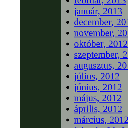
február, 2013
január, 2013
december, 20
november, 20
október, 2012
szeptember, 
augusztus, 2
július, 2012
június, 2012
május, 2012
április, 2012
március, 201