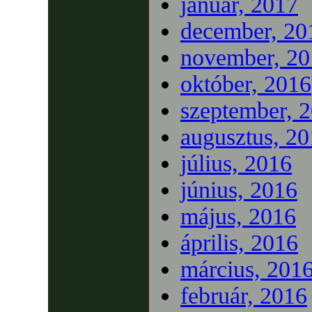
január, 2017
december, 20
november, 20
október, 2016
szeptember, 
augusztus, 2
július, 2016
június, 2016
május, 2016
április, 2016
március, 201
február, 2016