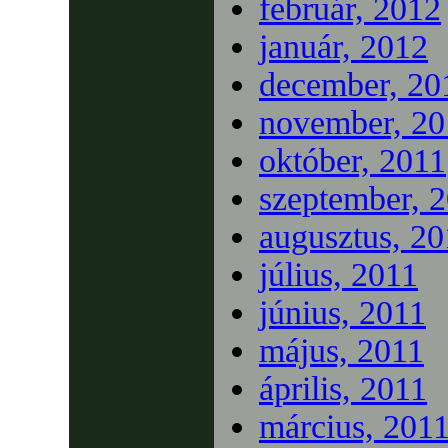
február, 2012
január, 2012
december, 20
november, 20
október, 2011
szeptember, 
augusztus, 20
július, 2011
június, 2011
május, 2011
április, 2011
március, 201