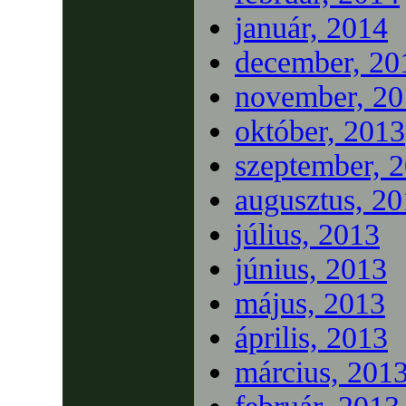
január, 2014
december, 20
november, 20
október, 2013
szeptember, 
augusztus, 2
július, 2013
június, 2013
május, 2013
április, 2013
március, 201