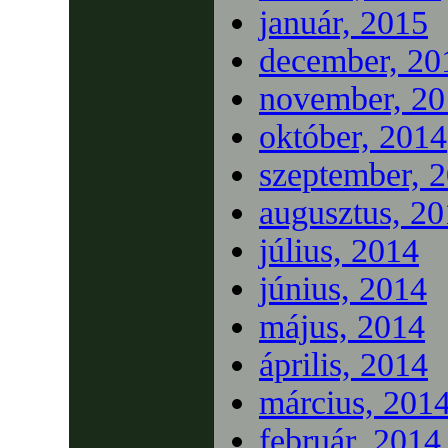
január, 2015
december, 20
november, 20
október, 2014
szeptember, 
augusztus, 2
július, 2014
június, 2014
május, 2014
április, 2014
március, 201
február, 2014