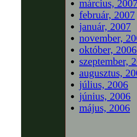
március, 200
február, 2007
január, 2007
november, 20
október, 2006
szeptember, 
augusztus, 2
július, 2006
június, 2006
május, 2006