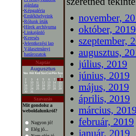
szeretnéd tekinte
ajánlata
·
Képgaléria
november, 20
·
Emlékhelyeink
·
Rólunk írták
október, 2019
·
Hírek archívuma
·
Linkajánló
·
Keresés
szeptember, 
·
Jelentkezési lap
Választmányi
augusztus, 2
·
határozatok
július, 2019
Naptár
Augusztus
június, 2019
Vas
Hét
Ked
Sze
Csü
Pén
Szo
1
2
3
4
5
6
7
8
9
10
11
12
13
14
15
május, 2019
16
17
18
19
20
21
22
23
24
25
26
27
28
29
30
31
április, 2019
Szavazás
Mit gondolsz a
március, 201
weboldalunkról?
február, 2019
Nagyon jó!
Elég jó...
január, 2019
Nem elég jó...