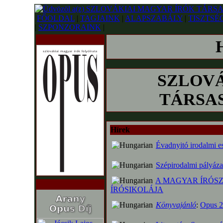
FŐOLDAL
|
TAGJAINK
|
ALAPSZABÁLY
|
TISZTSÉ
|
SZPONZORAINK
|
SZLOVÁ
TÁRSASÁ
Hírek
Évadnyitó irodalmi e
Szépirodalmi pályáza
A MAGYAR ÍRÓS
ÍRÓSIKOLÁJA
Könyvajánló
:
Opus 2