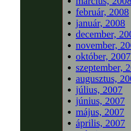
március, 200
február, 2008
január, 2008
december, 20
november, 20
október, 2007
szeptember, 
augusztus, 2
július, 2007
június, 2007
május, 2007
április, 2007