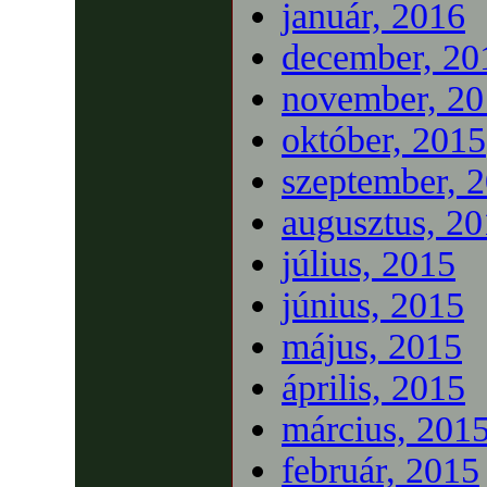
január, 2016
december, 20
november, 20
október, 2015
szeptember, 
augusztus, 2
július, 2015
június, 2015
május, 2015
április, 2015
március, 201
február, 2015