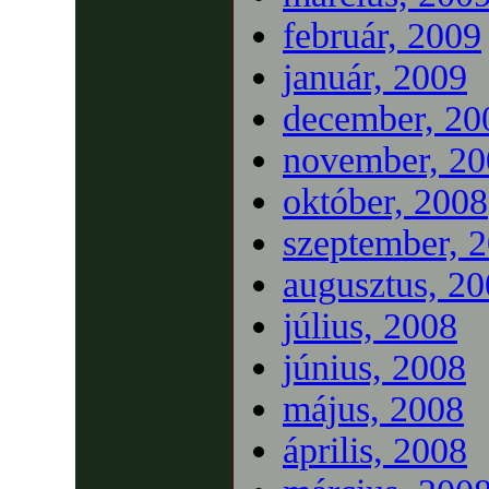
február, 2009
január, 2009
december, 20
november, 20
október, 2008
szeptember, 
augusztus, 2
július, 2008
június, 2008
május, 2008
április, 2008