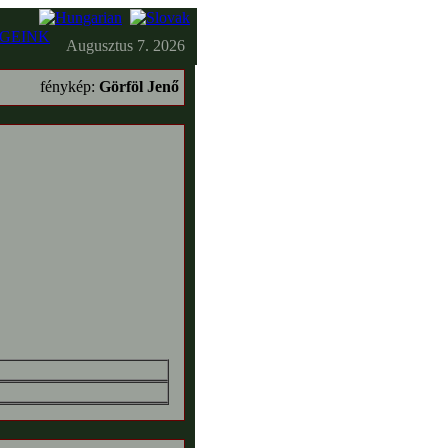
GEINK
Augusztus 7. 2026
fénykép:
Görföl Jenő