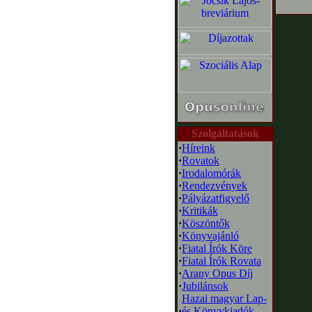
Szolgáltatások
·
Híreink
·
Rovatok
·
Irodalomórák
·
Rendezvények
·
Pályázatfigyelő
·
Kritikák
·
Köszöntők
·
Könyvajánló
·
Fiatal Írók Köre
·
Fiatal Írók Rovata
·
Arany Opus Díj
·
Jubilánsok
Hazai magyar Lap-
·
és Könyvkiadók