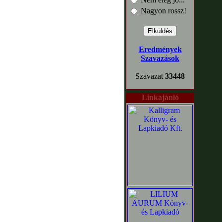
Nagyon rossz!
Eredmények
Szavazások
Szavazat
33448
Linkajánló