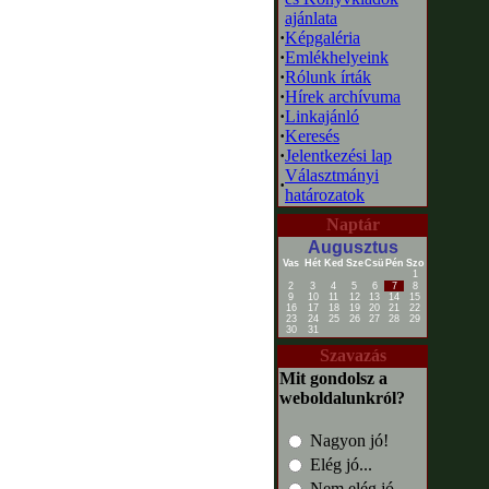
ajánlata
·
Képgaléria
·
Emlékhelyeink
·
Rólunk írták
·
Hírek archívuma
·
Linkajánló
·
Keresés
·
Jelentkezési lap
Választmányi
·
határozatok
Naptár
Augusztus
Vas
Hét
Ked
Sze
Csü
Pén
Szo
1
2
3
4
5
6
7
8
9
10
11
12
13
14
15
16
17
18
19
20
21
22
23
24
25
26
27
28
29
30
31
Szavazás
Mit gondolsz a
weboldalunkról?
Nagyon jó!
Elég jó...
Nem elég jó...