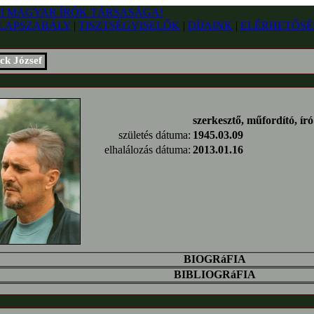
LAPSZABÁLY
|
TISZTSÉGVISELŐK
|
DÍJAINK
|
ELÉRHETŐSÉ
ck József
szerkesztő, műfordító, író
születés dátuma:
1945.03.09
elhalálozás dátuma:
2013.01.16
BIOGRáFIA
BIBLIOGRáFIA