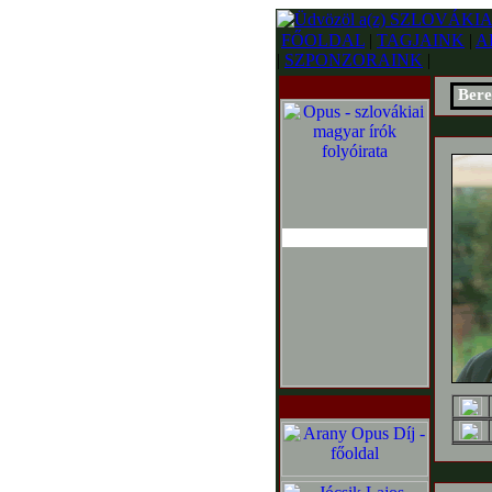
FŐOLDAL
|
TAGJAINK
|
A
|
SZPONZORAINK
|
Bere