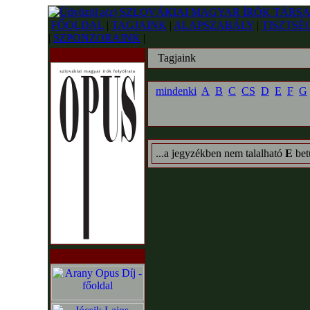
FŐOLDAL
|
TAGJAINK
|
ALAPSZABÁLY
|
TISZTSÉ
|
SZPONZORAINK
|
Tagjaink
mindenki
A
B
C
CS
D
E
F
G
...a jegyzékben nem talalható
E
bet