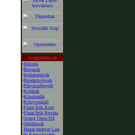
Szolgáltatások
·
Híreink
·
Rovatok
·
Irodalomórák
·
Rendezvények
·
Pályázatfigyelő
·
Kritikák
·
Köszöntők
·
Könyvajánló
·
Fiatal Írók Köre
·
Fiatal Írók Rovata
·
Arany Opus Díj
·
Jubilánsok
Hazai magyar Lap-
·
és Könyvkiadók