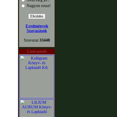
Nagyon rossz!
Eredmények
Szavazások
Szavazat
33448
Linkajánló