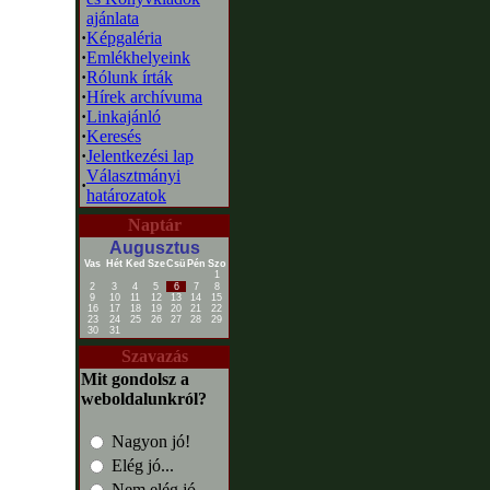
ajánlata
·
Képgaléria
·
Emlékhelyeink
·
Rólunk írták
·
Hírek archívuma
·
Linkajánló
·
Keresés
·
Jelentkezési lap
Választmányi
·
határozatok
Naptár
Augusztus
Vas
Hét
Ked
Sze
Csü
Pén
Szo
1
2
3
4
5
6
7
8
9
10
11
12
13
14
15
16
17
18
19
20
21
22
23
24
25
26
27
28
29
30
31
Szavazás
Mit gondolsz a
weboldalunkról?
Nagyon jó!
Elég jó...
Nem elég jó...