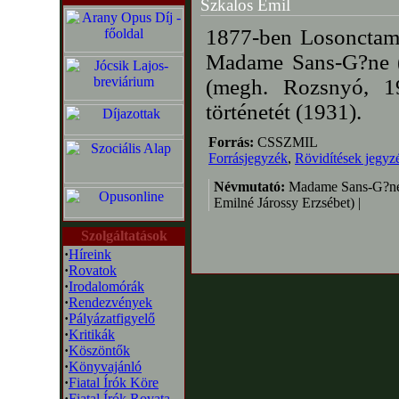
Szkalos Emil
1877-ben Losonctamás
Madame Sans-G?ne (S
(megh. Rozsnyó, 19
történetét (1931).
Forrás:
CSSZMIL
Forrásjegyzék
,
Rövidítések jegyz
Névmutató:
Madame Sans-G?ne
Emilné Járossy Erzsébet) |
Szolgáltatások
·
Híreink
·
Rovatok
·
Irodalomórák
·
Rendezvények
·
Pályázatfigyelő
·
Kritikák
·
Köszöntők
·
Könyvajánló
·
Fiatal Írók Köre
·
Fiatal Írók Rovata