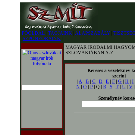
FŐOLDAL
|
TAGJAINK
|
ALAPSZABÁLY
|
TISZTSÉ
|
SZPONZORAINK
|
MAGYAR IRODALMI HAGYOM
SZLOVÁKIÁBAN A-Z
Keresés a vezetéknév k
szerint
|
A
|
B
|
C
|
D
|
E
|
F
|
G
|
H
|
I
N
|
O
|
P
| Q |
R
|
S
|
T
|
U
|
V
Személynév keres