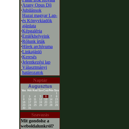
·
Arany Opus Díj
·
Jubilánsok
Hazai magyar Lap-
·
és Könyvkiadók
ajánlata
·
Képgaléria
·
Emlékhelyeink
·
Rólunk írták
·
Hírek archívuma
·
Linkajánló
·
Keresés
·
Jelentkezési lap
Választmányi
·
határozatok
Naptár
Augusztus
Vas
Hét
Ked
Sze
Csü
Pén
Szo
1
2
3
4
5
6
7
8
9
10
11
12
13
14
15
16
17
18
19
20
21
22
23
24
25
26
27
28
29
30
31
Szavazás
Mit gondolsz a
weboldalunkról?