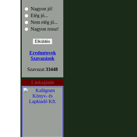
Nagyon jó!
Elég jó...
Nem elég jó...
Nagyon rossz!
Eredmények
Szavazások
Szavazat
33448
Linkajánló