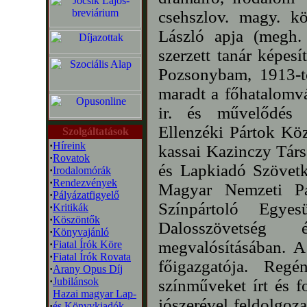
csehszlov. magy. kö
László apja (megh.
szerzett tanár képes
Pozsonybam, 1913-tó
maradt a főhatalomvá
ir. és művelődés 
Ellenzéki Pártok Köz
Szolgáltatások
·
Híreink
kassai Kazinczy Társ
·
Rovatok
és Lapkiadó Szövetke
·
Irodalomórák
·
Rendezvények
Magyar Nemzeti Pá
·
Pályázatfigyelő
Színpártoló Egye
·
Kritikák
·
Köszöntők
Dalosszövetsé
·
Könyvajánló
megvalósításában. A
·
Fiatal Írók Köre
·
Fiatal Írók Rovata
főigazgatója. Regén
·
Arany Opus Díj
·
Jubilánsok
színműveket írt és f
Hazai magyar Lap-
jószerével feldolgozat
·
és Könyvkiadók