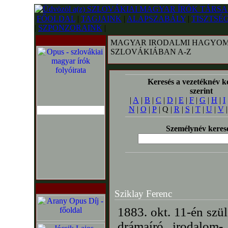
FŐOLDAL
|
TAGJAINK
|
ALAPSZABÁLY
|
TISZTSÉ
|
SZPONZORAINK
|
MAGYAR IRODALMI HAGYOM
SZLOVÁKIÁBAN A-Z
Keresés a vezetéknév k
szerint
|
A
|
B
|
C
|
D
|
E
|
F
|
G
|
H
|
I
N
|
O
|
P
| Q |
R
|
S
|
T
|
U
|
V
Személynév keres
Sziklay Ferenc
1883. okt. 11-én szül
drámaíró, irodalom-