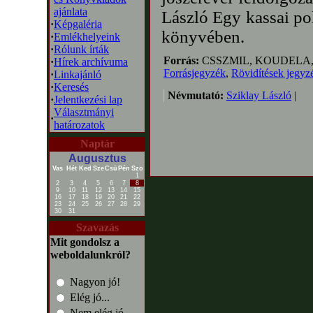
ajánlata
László Egy kassai po
·
Képgaléria
könyvében.
·
Emlékhelyeink
·
Rólunk írták
Forrás:
CSSZMIL, KOUDELA,
·
Hírek archívuma
Forrásjegyzék
,
Rövidítések jegyz
·
Linkajánló
·
Keresés
Névmutató:
Sziklay László
|
·
Jelentkezési lap
Választmányi
·
határozatok
Naptár
Augusztus
Vas
Hét
Ked
Sze
Csü
Pén
Szo
1
2
3
4
5
6
7
8
9
10
11
12
13
14
15
16
17
18
19
20
21
22
23
24
25
26
27
28
29
30
31
Szavazás
Mit gondolsz a
weboldalunkról?
Nagyon jó!
Elég jó...
Nem elég jó...