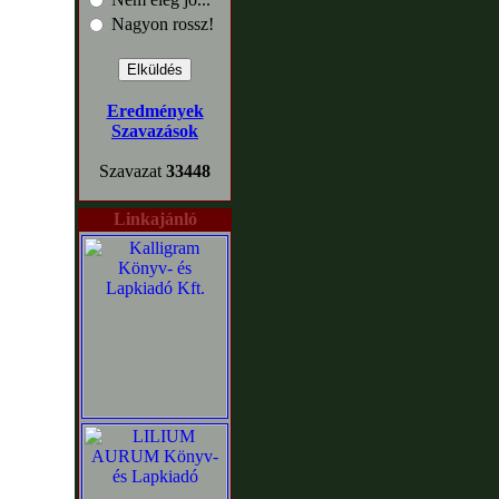
Nagyon rossz!
Eredmények
Szavazások
Szavazat
33448
Linkajánló