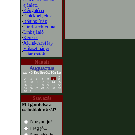
ajánlata
·
Képgaléria
·
Emlékhelyeink
·
Rólunk írták
·
Hírek archívuma
·
Linkajánló
·
Keresés
·
Jelentkezési lap
Választmányi
·
határozatok
Naptár
Augusztus
Vas
Hét
Ked
Sze
Csü
Pén
Szo
1
2
3
4
5
6
7
8
9
10
11
12
13
14
15
16
17
18
19
20
21
22
23
24
25
26
27
28
29
30
31
Szavazás
Mit gondolsz a
weboldalunkról?
Nagyon jó!
Elég jó...
Nem elég jó...