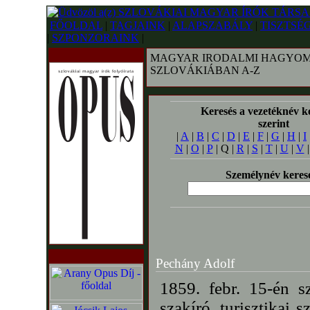
FŐOLDAL
|
TAGJAINK
|
ALAPSZABÁLY
|
TISZTSÉ
|
SZPONZORAINK
|
MAGYAR IRODALMI HAGYOM
SZLOVÁKIÁBAN A-Z
Keresés a vezetéknév k
szerint
|
A
|
B
|
C
|
D
|
E
|
F
|
G
|
H
|
I
N
|
O
|
P
| Q |
R
|
S
|
T
|
U
|
V
Személynév keres
Pechány Adolf
1859. febr. 15-én s
szakíró, turisztikai 