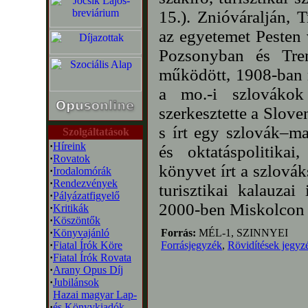
15.). Znióváralján, 
az egyetemet Pesten 
Pozsonyban és Tren
működött, 1908-ban m
a mo.-i szlovákok
szerkesztette a Slove
s írt egy szlovák–ma
Szolgáltatások
·
Híreink
és oktatáspolitikai,
·
Rovatok
könyvet írt a szlová
·
Irodalomórák
·
Rendezvények
turisztikai kalauza
·
Pályázatfigyelő
2000-ben Miskolcon ú
·
Kritikák
·
Köszöntők
·
Könyvajánló
Forrás:
MÉL-1, SZINNYEI
·
Fiatal Írók Köre
Forrásjegyzék
,
Rövidítések jegyz
·
Fiatal Írók Rovata
·
Arany Opus Díj
·
Jubilánsok
Hazai magyar Lap-
·
és Könyvkiadók