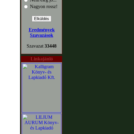
Nagyon rossz!
Eredmények
Szavazások
Szavazat
33448
Linkajánló