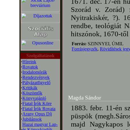
1671. dec. 17-én h
Szorád v. Zorád) f
Nyitrakiskér, ?). 
rendbe, teológiát 
hitszónok, 1670-től
Forrás:
SZINNYEI, ÚMIL
Forrásjegyzék
,
Rövidítések jeg
Szolgáltatások
·
Híreink
·
Rovatok
·
Irodalomórák
·
Rendezvények
·
Pályázatfigyelő
·
Kritikák
·
Köszöntők
Magda Sándor
·
Könyvajánló
·
Fiatal Írók Köre
1883. febr. 11-én s
·
Fiatal Írók Rovata
·
Arany Opus Díj
püspök (megh.Sárosp
·
Jubilánsok
majd Nagykapos le
Hazai magyar Lap-
·
és Könyvkiadók