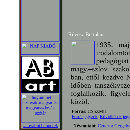
Révész Bertalan
1935. máj
irodalomtö
pedagógiai
magy.–szlov. szako
ban, ettől kezdve N
időben tanszékvez
foglalkozik, figye
közöl.
Forrás:
CSSZMIL
Forrásjegyzék
,
Rövidítések jeg
...további bannerek
Névmutató:
Czuczor Gergely