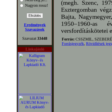
(megh. Szenc, 1979
Nagyon rossz!
Esztergomban végze
Bajta, Nagymegyer,
1950–1960-as é
Eredmények
Szavazások
versfordításkötetei 
Szavazat
33448
Forrás:
CSSZMIL, SZEBERÉ
Forrásjegyzék
,
Rövidítések jeg
Linkajánló