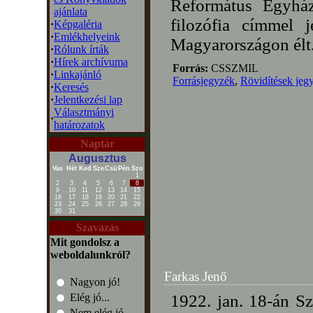
Református Egyhá
ajánlata
filozófia címmel 
·
Képgaléria
·
Emlékhelyeink
Magyarországon élt
·
Rólunk írták
·
Hírek archívuma
Forrás:
CSSZMIL
·
Linkajánló
Forrásjegyzék
,
Rövidítések jeg
·
Keresés
·
Jelentkezési lap
Választmányi
·
határozatok
Naptár
Augusztus
Vas
Hét
Ked
Sze
Csü
Pén
Szo
1
2
3
4
5
6
7
8
9
10
11
12
13
14
15
16
17
18
19
20
21
22
23
24
25
26
27
28
29
30
31
Szavazás
Mit gondolsz a
weboldalunkról?
Farkas Jenő
Nagyon jó!
Elég jó...
1922. jan. 18-án Sz
Nem elég jó...