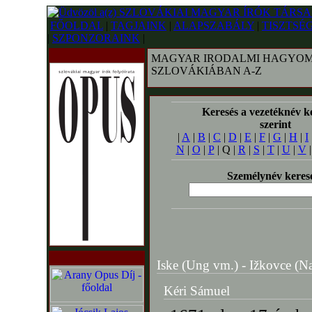
FŐOLDAL
|
TAGJAINK
|
ALAPSZABÁLY
|
TISZTSÉ
|
SZPONZORAINK
|
MAGYAR IRODALMI HAGYOM
SZLOVÁKIÁBAN A-Z
Keresés a vezetéknév k
szerint
|
A
|
B
|
C
|
D
|
E
|
F
|
G
|
H
|
I
N
|
O
|
P
| Q |
R
|
S
|
T
|
U
|
V
Személynév keres
Iske (Ung vm.) - Ižkovce (Na
Kéri Sámuel