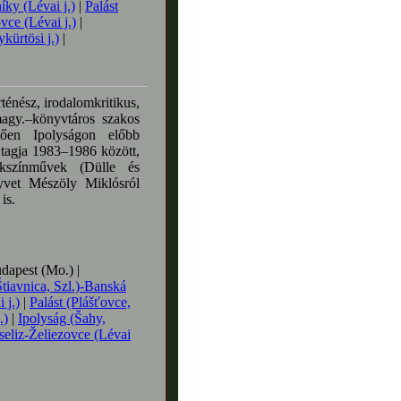
íky (Lévai j.)
|
Palást
vce (Lévai j.)
|
ürtösi j.)
|
ténész, irodalomkritikus,
magy.–könyvtáros szakos
etően Ipolyságon előbb
 tagja 1983–1986 között,
kszínművek (Dülle és
nyvet Mészöly Miklósról
is.
apest (Mo.) |
iavnica, Szl.)-Banská
 j.)
|
Palást (Plášťovce,
.)
|
Ipolyság (Šahy,
seliz-Želiezovce (Lévai