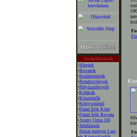
sza
196
tan
lex
Fo
Fo
Szolgáltatások
·
Híreink
·
Rovatok
·
Irodalomórák
Kis
·
Rendezvények
·
Pályázatfigyelő
·
Kritikák
·
Köszöntők
·
Könyvajánló
·
Fiatal Írók Köre
·
Fiatal Írók Rovata
fel
·
Arany Opus Díj
kör
·
Jubilánsok
Hazai magyar Lap-
Fo
·
és Könyvkiadók