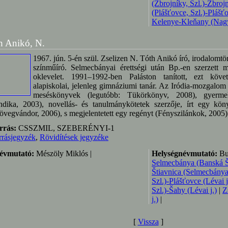
(Zbrojníky, Szl.)-Zbrojn
(Plášťovce, Szl.)-Plášťo
Kelenye-Kleňany (Nagyk
h Anikó, N.
1967. jún. 5-én szül. Zselizen N. Tóth Anikó író, irodalomtör
színműíró. Selmecbányai érettségi után Bp.-en szerzett 
oklevelet. 1991–1992-ben Paláston tanított, ezt köv
alapiskolai, jelenleg gimnáziumi tanár. Az Iródia-mozgalom
meséskönyvek (legutóbb: Tükörkönyv, 2008), gyerme
dika, 2003), novellás- és tanulmánykötetek szerzője, írt egy kö
övegvándor, 2006), s megjelentetett egy regényt (Fényszilánkok, 2005) 
rrás:
CSSZMIL, SZEBERÉNYI-1
rrásjegyzék
,
Rövidítések jegyzéke
évmutató:
Mészöly Miklós |
Helységnévmutató:
Bud
Selmecbánya (Banská Št
Štiavnica (Selmecbányai
Szl.)-Plášťovce (Lévai j
Szl.)-Šahy (Lévai j.)
|
Z
j.)
|
[
Vissza
]