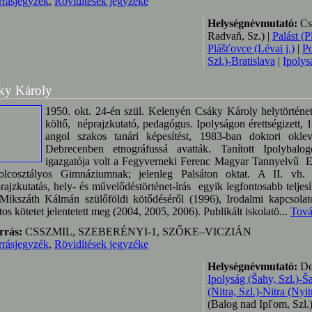
rrásjegyzék
,
Rövidítések jegyzéke
Helységnévmutató:
Csi
Radvaň, Sz.) |
Palást (P
Plášťovce (Lévai j.)
|
Po
Szl.)-Bratislava
|
Ipolys
ky Károly
1950. okt. 24-én szül. Kelenyén Csáky Károly helytörténet
költő, néprajzkutató, pedagógus. Ipolyságon érettségizett,
angol szakos tanári képesítést, 1983-ban doktori oklev
Debrecenben etnográfussá avatták. Tanított Ipolybalog
igazgatója volt a Fegyverneki Ferenc Magyar Tannyelvű E
lcosztályos Gimnáziumnak; jelenleg Palsáton oktat. A II. vh. u
rajzkutatás, hely- és művelődéstörténet-írás egyik legfontosabb telje
 Mikszáth Kálmán szülőföldi kötődéséről (1996), Irodalmi kapcsol
tos kötetet jelentetett meg (2004, 2005, 2006). Publikált iskolatö...
Tová
rrás:
CSSZMIL, SZEBERÉNYI-1, SZŐKE–VICZIÁN
rrásjegyzék
,
Rövidítések jegyzéke
Helységnévmutató:
Deb
Ipolyság (Šahy, Szl.)-Ša
(Nitra, Szl.)-Nitra (Nyitr
(Balog nad Ipľom, Szl.)