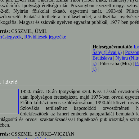
kszótáríró. Ipolysági érettségi után Pozsonyban szerzett magy.–szlov.
2-től Nyitrán főiskolai oktató, egyetemi tanár, 1993-tól Piliscs
székvezető. Kutatási területe a fordításelmélet, a stilisztika, nyelvészet
ikográfia. Magyar és szlovák nyelven egyaránt publikál, 1977-ben poétik
rrás:
CSSZMIL, ÚMIL
rrásjegyzék
,
Rövidítések jegyzéke
Helységnévmutató:
Ip
Šahy (Lévai j.)
|
Pozsony
Bratislava
|
Nyitra (Nitr
j.)
| Piliscsaba (Mo.) |
P
j.)
|
s László
1950. márc. 18-án Ipolyságon szül. Kiss László orvostörté
után Ipolyságon érettségizett, majd 1975-ben orvosi egyet
Előbb kórházi orvos szülővárosában, 1990-től körzeti orvo
Szlovákia területéhez kapcsolódó orvostörténeti h
érdekfeszítőek az ismert emberek patográfiáját bemutató 
világosító és orvosi szaktanácsadással foglalkozó publicisztikája szi
ében.
rrás:
CSSZMIL, SZŐKE–VICZIÁN