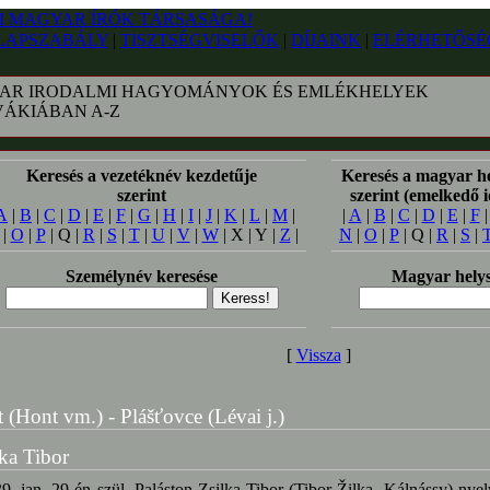
LAPSZABÁLY
|
TISZTSÉGVISELŐK
|
DÍJAINK
|
ELÉRHETŐSÉ
AR IRODALMI HAGYOMÁNYOK ÉS EMLÉKHELYEK
VÁKIÁBAN A-Z
Keresés a vezetéknév kezdetűje
Keresés a magyar h
szerint
szerint (emelkedő 
A
|
B
|
C
|
D
|
E
|
F
|
G
|
H
|
I
|
J
|
K
|
L
|
M
|
|
A
|
B
|
C
|
D
|
E
|
F
|
O
|
P
| Q |
R
|
S
|
T
|
U
|
V
|
W
| X | Y |
Z
|
N
|
O
|
P
| Q |
R
|
S
|
Személynév keresése
Magyar helys
[
Vissza
]
t (Hont vm.) - Plášťovce (Lévai j.)
lka Tibor
9. jan. 29-én szül. Paláston Zsilka Tibor (Tibor Žilka, Kálnássy) nyel