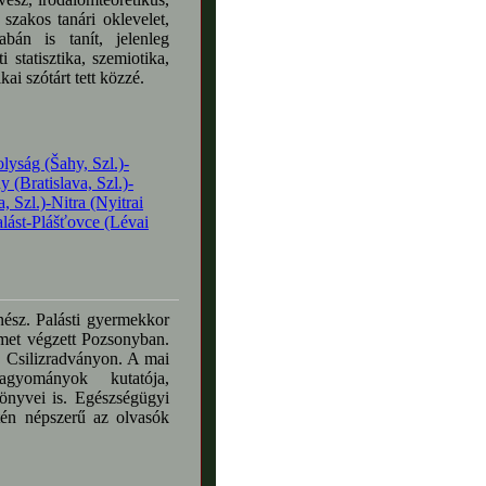
 szakos tanári oklevelet,
abán is tanít, jelenleg
i statisztika, szemiotika,
ai szótárt tett közzé.
olyság (Šahy, Szl.)-
 (Bratislava, Szl.)-
a, Szl.)-Nitra (Nyitrai
alást-Plášťovce (Lévai
nész. Palásti gyermekkor
emet végzett Pozsonyban.
s Csilizradványon. A mai
agyományok kutatója,
könyvei is. Egészségügyi
ntén népszerű az olvasók