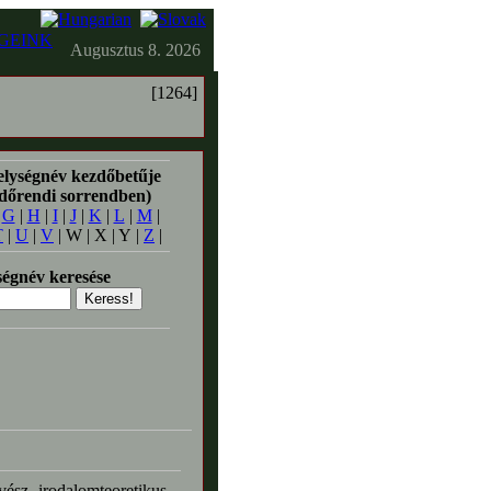
GEINK
Augusztus 8. 2026
[1264]
elységnév kezdőbetűje
időrendi sorrendben)
|
G
|
H
|
I
|
J
|
K
|
L
|
M
|
T
|
U
|
V
| W | X | Y |
Z
|
égnév keresése
vész, irodalomteoretikus,