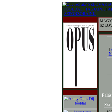
FŐOLDAL
|
TAGJAINK
|
A
|
SZPONZORAINK
|
MAGY
SZLO
|
N
Palás
Zsi
193