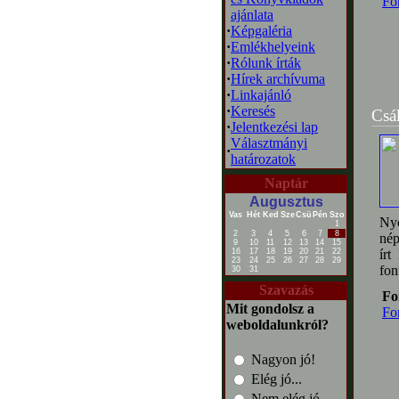
Fo
ajánlata
·
Képgaléria
·
Emlékhelyeink
·
Rólunk írták
·
Hírek archívuma
·
Linkajánló
·
Keresés
Csá
·
Jelentkezési lap
Választmányi
·
határozatok
Naptár
Augusztus
Vas
Hét
Ked
Sze
Csü
Pén
Szo
Nyo
1
2
3
4
5
6
7
8
nép
9
10
11
12
13
14
15
16
17
18
19
20
21
22
írt
23
24
25
26
27
28
29
fon
30
31
Szavazás
Fo
Mit gondolsz a
Fo
weboldalunkról?
Nagyon jó!
Elég jó...
Nem elég jó...