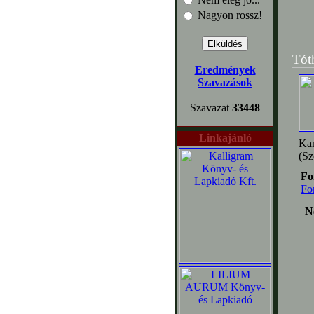
Nagyon rossz!
Tót
Eredmények
Szavazások
Szavazat
33448
Linkajánló
Kan
(Sz
Fo
Fo
N