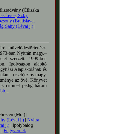
lizradvány (Čilizská
lásťovce, Szl.)-
zsony (Bratislava,
ág-Šahy (Lévai j.)
|
író, művelődéstörténész,
 1973-ban Nyitrán magy.–
elet szerzett. 1999-ben
on, Ipolyságon alapító
gyházi Alapiskolának és
táni (cseh)szlov.magy.
sítménye az övé. Könyvet
atok címmel pedig három
bb...
recen (Mo.) |
hy (Lévai j.)
|
Nyitra
ai j.)
| Ipolybalog
 |
Fegyvernek