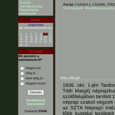
·
Keresés
Forrás:
CSANDA-2, CSSZMIL, FÓNO
·
Jelentkezési lap
Forrásjegyzék
,
Rövidítések jegyzéke
Választmányi
·
határozatok
Naptár
Augusztus
Vas
Hét
Ked
Sze
Csü
Pén
Szo
1
2
3
4
5
6
7
8
9
10
11
12
13
14
15
16
17
18
19
20
21
22
23
24
25
26
27
28
29
30
31
Szavazás
Mit gondolsz a
weboldalunkról?
Nagyon jó!
Elég jó...
Méry Margit
Nem elég jó...
Nagyon rossz!
1936. okt. 1-jén Tardo
Tóth Margit) néprajzk
szülőfalujában tanított
Eredmények
néprajz szakot végzett
Szavazások
az SZTA Néprajzi Intéz
Szavazat
33448
főbb kutatási terület