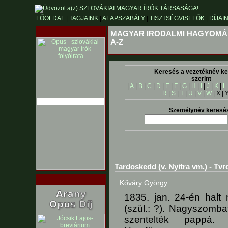
FŐOLDAL
|
TAGJAINK
|
ALAPSZABÁLY
|
TISZTSÉGVISELŐK
|
DÍJAI
MAGYAR IRODALMI HAGYOMÁ
A-Z
Keresés a vezetéknév ke
szerint
|
A
|
B
|
C
|
D
|
E
|
F
|
G
|
H
|
I
|
J
|
K
|
L
R
|
S
|
T
|
U
|
V
|
W
| X | 
Személynév keresé
Tardoskedd (v. Nyitra vm.) - Tvr
Kőváry György
1835. jan. 24-én halt
(szül.: ?). Nagyszombat
szentelték pappá.