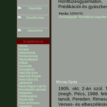
Hontfüzesgyarmaton
Prédikációi és gyászbe
Forrás:
SZINNYEI
Forrásjegyzék
,
Rövidítések jegyzéke
Szolgáltatások
·
Híreink
·
Rovatok
·
Irodalomórák
·
Rendezvények
·
Pályázatfigyelő
·
Kritikák
·
Köszöntők
·
Könyvajánló
·
Fiatal Írók Köre
·
Fiatal Írók Rovata
·
Arany Opus Díj
Morvay Gyula
·
Jubilánsok
Hazai magyar Lap-és
1905. okt. 2-án szül. 
·
Könyvkiadók ajánlata
·
Képgaléria
(megh. Pécs, 1998. feb
·
Emlékhelyeink
tanult, Pereden, Rimas
·
Rólunk írták
·
Hírek archívuma
Verses- és elbeszéléskö
·
Linkajánló