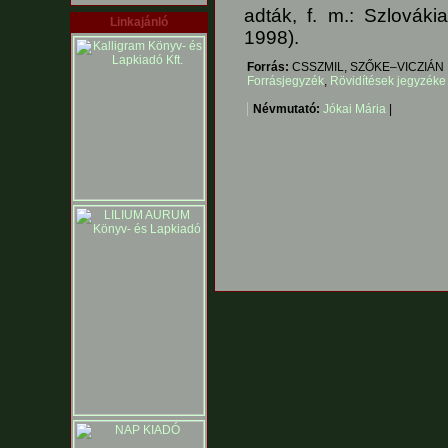
adták, f. m.: Szlováki
Linkajánló
1998).
Forrás:
CSSZMIL, SZŐKE–VICZIÁN
Forrásjegyzék
,
Rövidítések jegyzéke
Névmutató:
Jókai Mária
|