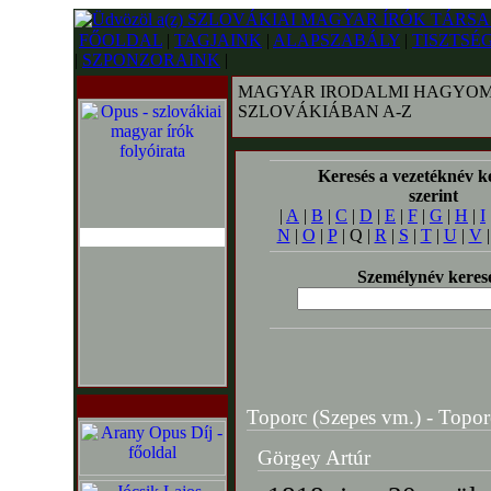
FŐOLDAL
|
TAGJAINK
|
ALAPSZABÁLY
|
TISZTSÉ
|
SZPONZORAINK
|
MAGYAR IRODALMI HAGYOM
SZLOVÁKIÁBAN A-Z
Keresés a vezetéknév k
szerint
|
A
|
B
|
C
|
D
|
E
|
F
|
G
|
H
|
I
N
|
O
|
P
| Q |
R
|
S
|
T
|
U
|
V
Személynév keres
Toporc (Szepes vm.) - Topor
Görgey Artúr