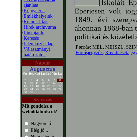
Iskoláit E
ajánlata
Eperjesen volt jog
·
Képgaléria
·
Emlékhelyeink
1849. évi szerepv
·
Rólunk írták
ahonnan 1868-ban té
·
Hírek archívuma
·
Linkajánló
politikai és közéletb
·
Keresés
·
Jelentkezési lap
Forrás:
MÉL, MIHSZL, SZIN
Választmányi
·
Forrásjegyzék
,
Rövidítések jeg
határozatok
Naptár
Augusztus
Vas
Hét
Ked
Sze
Csü
Pén
Szo
1
2
3
4
5
6
7
8
9
10
11
12
13
14
15
16
17
18
19
20
21
22
23
24
25
26
27
28
29
30
31
Szavazás
Mit gondolsz a
weboldalunkról?
Nagyon jó!
Elég jó...
Nem elég jó...