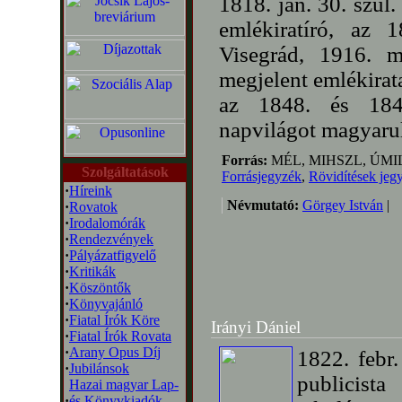
1818. jan. 30. szü
emlékiratíró, az 
Visegrád, 1916. m
megjelent emlékira
az 1848. és 184
napvilágot magyarul
Forrás:
MÉL, MIHSZL, ÚMI
Szolgáltatások
Forrásjegyzék
,
Rövidítések jeg
·
Híreink
Névmutató:
Görgey István
|
·
Rovatok
·
Irodalomórák
·
Rendezvények
·
Pályázatfigyelő
·
Kritikák
·
Köszöntők
·
Könyvajánló
·
Fiatal Írók Köre
Irányi Dániel
·
Fiatal Írók Rovata
·
Arany Opus Díj
1822. febr.
·
Jubilánsok
publicist
Hazai magyar Lap-
·
és Könyvkiadók