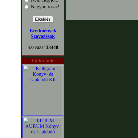
Nagyon rossz!
Eredmények
Szavazások
Szavazat
33448
Linkajánló