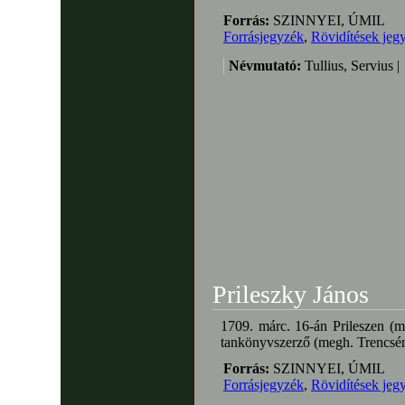
Forrás:
SZINNYEI, ÚMIL
Forrásjegyzék
,
Rövidítések jeg
Névmutató:
Tullius, Servius |
Prileszky János
1709. márc. 16-án Prileszen (ma
tankönyvszerző (megh. Trencsén
Forrás:
SZINNYEI, ÚMIL
Forrásjegyzék
,
Rövidítések jeg