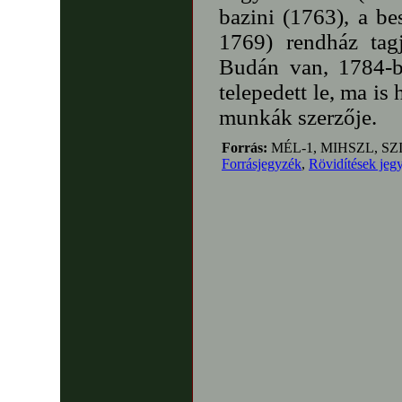
bazini (1763), a be
1769) rendház tag
Budán van, 1784-b
telepedett le, ma is
munkák szerzője.
Forrás:
MÉL-1, MIHSZL, SZ
Forrásjegyzék
,
Rövidítések jeg