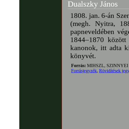
Dualszky János
1808. jan. 6-án Sze
(megh. Nyitra, 18
papneveldében vége
1844–1870 között 
kanonok, itt adta k
könyvét.
Forrás:
MIHSZL, SZINNYEI
Forrásjegyzék
,
Rövidítések jeg