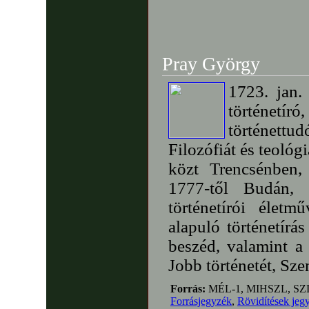
Pray György
1723. jan.
történetír
történett
Filozófiát és teológ
közt Trencsénben
1777-től Budán, 
történetírói életm
alapuló történetírás
beszéd, valamint a
Jobb történetét, Szen
Forrás:
MÉL-1, MIHSZL, SZ
Forrásjegyzék
,
Rövidítések jeg