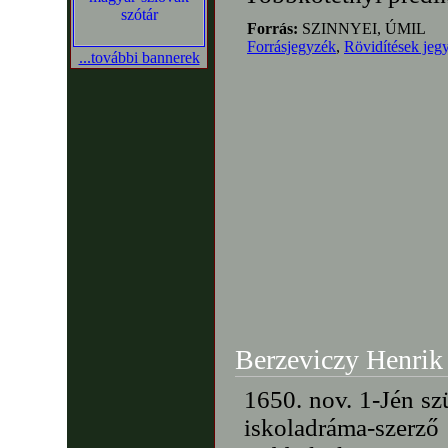
Forrás:
SZINNYEI, ÚMIL
Forrásjegyzék
,
Rövidítések jeg
...további bannerek
Berzeviczy Henrik
1650. nov. 1-Jén sz
iskoladráma-szerző