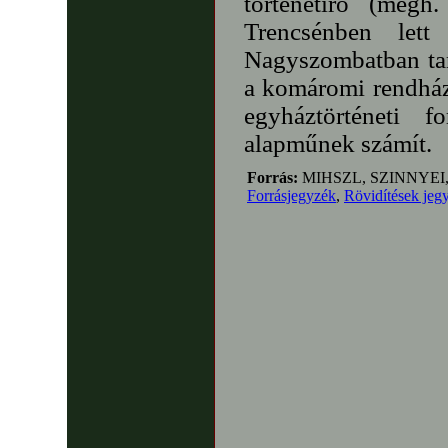
történetíró (megh
Trencsénben let
Nagyszombatban tan
a komáromi rendházn
egyháztörténeti 
alapműnek számít.
Forrás:
MIHSZL, SZINNYEI
Forrásjegyzék
,
Rövidítések jeg