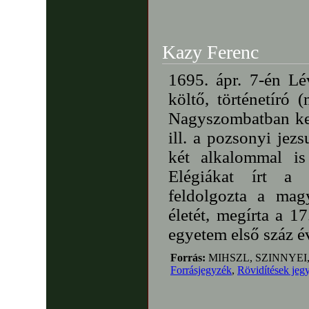
Kazy Ferenc
1695. ápr. 7-én L
költő, történetíró 
Nagyszombatban kez
ill. a pozsonyi jez
két alkalommal is
Elégiákat írt a 
feldolgozta a magy
életét, megírta a 1
egyetem első száz év
Forrás:
MIHSZL, SZINNYEI
Forrásjegyzék
,
Rövidítések jeg