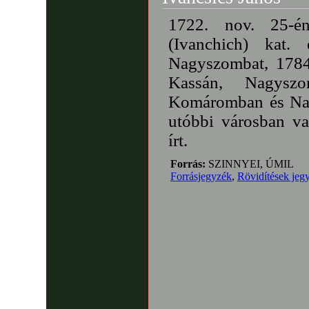
1722. nov. 25-é
(Ivanchich) kat.
Nagyszombat, 1784.
Kassán, Nagyszo
Komáromban és Nagy
utóbbi városban va
írt.
Forrás:
SZINNYEI, ÚMIL
Forrásjegyzék
,
Rövidítések jeg