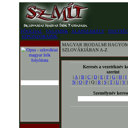
FŐOLDAL
|
TAGJAINK
|
ALAPSZABÁLY
|
TISZTSÉ
|
SZPONZORAINK
|
MAGYAR IRODALMI HAGYOM
SZLOVÁKIÁBAN A-Z
Keresés a vezetéknév k
szerint
|
A
|
B
|
C
|
D
|
E
|
F
|
G
|
H
|
I
N
|
O
|
P
| Q |
R
|
S
|
T
|
U
|
V
Személynév keres