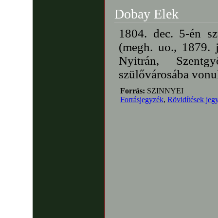
Dobay Elek
1804. dec. 5-én s
(megh. uo., 1879. j
Nyitrán, Szentg
szülővárosába vonul
Forrás:
SZINNYEI
Forrásjegyzék
,
Rövidítések jeg