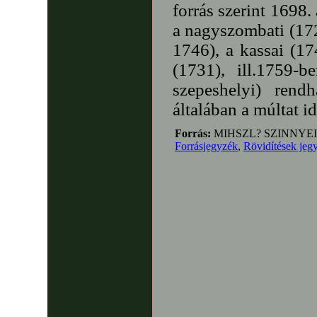
forrás szerint 1698.
a nagyszombati (1
1746), a kassai (1
(1731), ill.1759-b
szepeshelyi) rend
általában a múltat i
Forrás:
MIHSZL? SZINNYEI
Forrásjegyzék
,
Rövidítések jeg