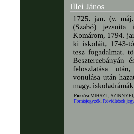
Illei János
1725. jan. (v. máj
(Szabó) jezsuita 
Komárom, 1794. jan
ki iskoláit, 1743-t
tesz fogadalmat, 
Besztercebányán é
feloszlatása után
vonulása után haza
magy. iskoladrámák
Forrás:
MIHSZL, SZINNYEI
Forrásjegyzék
,
Rövidítések jeg