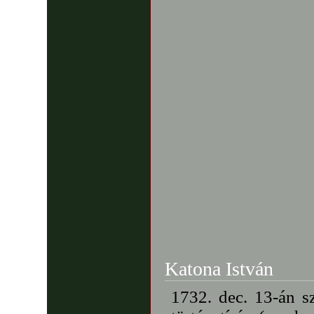
Katona István
1732. dec. 13-án s