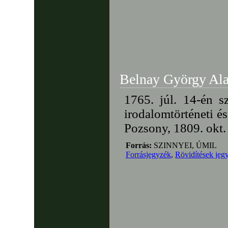
Belnay György Ala
1765. júl. 14-én 
irodalomtörténeti és
Pozsony, 1809. okt. 
Forrás:
SZINNYEI, ÚMIL
Forrásjegyzék
,
Rövidítések jeg