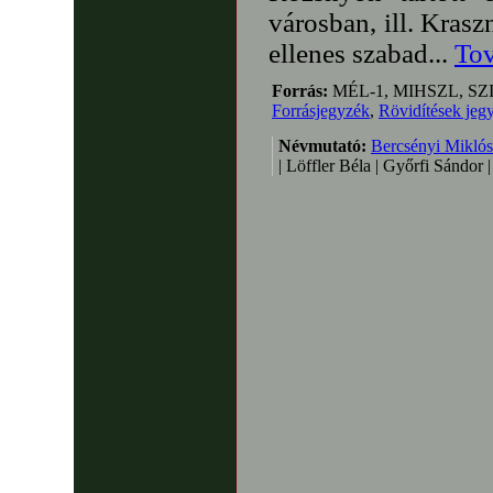
városban, ill. Kras
ellenes szabad...
Tov
Forrás:
MÉL-1, MIHSZL, SZ
Forrásjegyzék
,
Rövidítések jeg
Névmutató:
Bercsényi Miklós
| Löffler Béla | Győrfi Sándor 