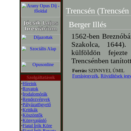
Trencsén (Trencsén 
Berger Illés
1562-ben Breznóbány
Szakolca, 1644).
külföldön fejezt
Trencsénben tanítot
Forrás:
SZINNYEI, ÚMIL
Forrásjegyzék
,
Rövidítések jeg
Szolgáltatások
·
Híreink
·
Rovatok
·
Irodalomórák
·
Rendezvények
·
Pályázatfigyelő
·
Kritikák
·
Köszöntők
·
Könyvajánló
·
Fiatal Írók Köre
·
Fiatal Írók Rovata