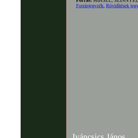
Forrás:
MIHSZL, SZINNYEI
Forrásjegyzék
,
Rövidítések jeg
Iváncsics János