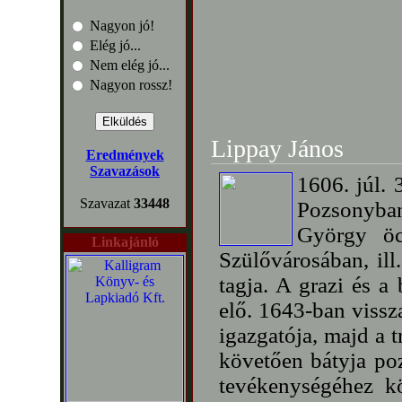
Nagyon jó!
Elég jó...
Nem elég jó...
Nagyon rossz!
Lippay János
Eredmények
Szavazások
1606. júl. 
Szavazat
33448
Pozsonyba
György öc
Linkajánló
Szülővárosában, ill
tagja. A grazi és a
elő. 1643-ban vissza
igazgatója, majd a t
követően bátyja poz
tevékenységéhez k