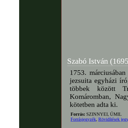
Szabó István (169
1753. márciusában
jezsuita egyházi író
többek között Tr
Komáromban, Nagys
kötetben adta ki.
Forrás:
SZINNYEI, ÚMIL
Forrásjegyzék
,
Rövidítések jeg