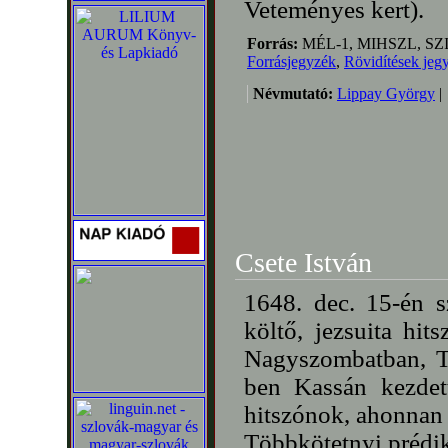
Veteményes kert).
Forrás:
MÉL-1, MIHSZL, SZINN
Forrásjegyzék
,
Rövidítések jeg
Névmutató:
Lippay György
|
Csete István
1648. dec. 15-én s
költő, jezsuita hi
Nagyszombatban, T
ben Kassán kezdett
hitszónok, ahonnan 
Többkötetnyi prédikác