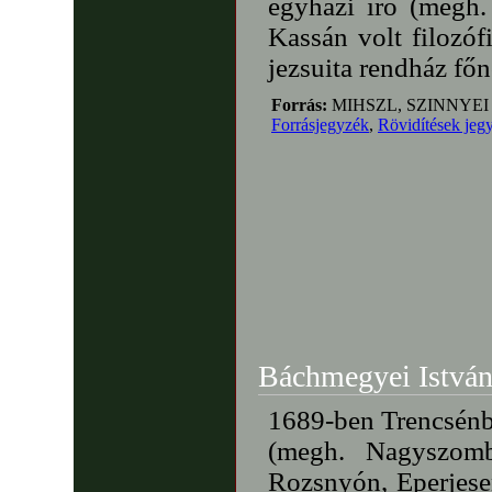
egyházi író (megh.
Kassán volt filozóf
jezsuita rendház fő
Forrás:
MIHSZL, SZINNYEI
Forrásjegyzék
,
Rövidítések jeg
Báchmegyei István
1689-ben Trencsénbe
(megh. Nagyszomb
Rozsnyón, Eperjese