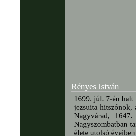
Rényes István
1699. júl. 7-én ha
jezsuita hitszónok,
Nagyvárad, 1647. 
Nagyszombatban taní
élete utolsó éveibe