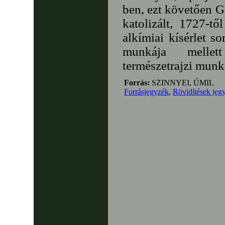
ben, ezt követően G
katolizált, 1727-t
alkímiai kísérlet s
munkája mellett
természetrajzi munká
Forrás:
SZINNYEI, ÚMIL
Forrásjegyzék
,
Rövidítések jeg