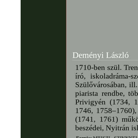
Deményi László
1710-ben szül. Tre
író, iskoladráma-s
Szülővárosában, ill.
piarista rendbe, t
Privigyén (1734, 
1746, 1758–1760),
(1741, 1761) műkö
beszédei, Nyitrán i