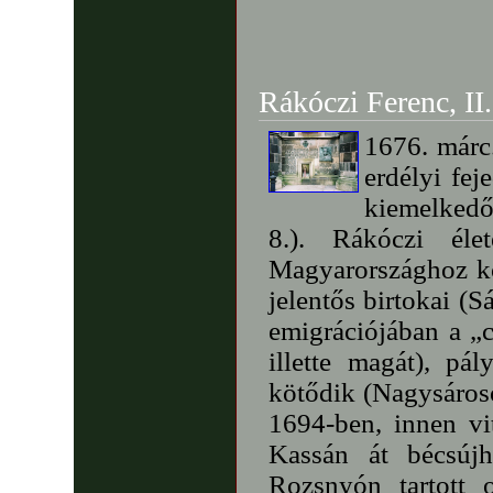
Rákóczi Ferenc, II.
1676. márc.
erdélyi fej
kiemelkedő
8.). Rákóczi éle
Magyarországhoz kötő
jelentős birtokai (
emigrációjában a „
illette magát), pá
kötődik (Nagysároso
1694-ben, innen vi
Kassán át bécsújh
Rozsnyón tartott 