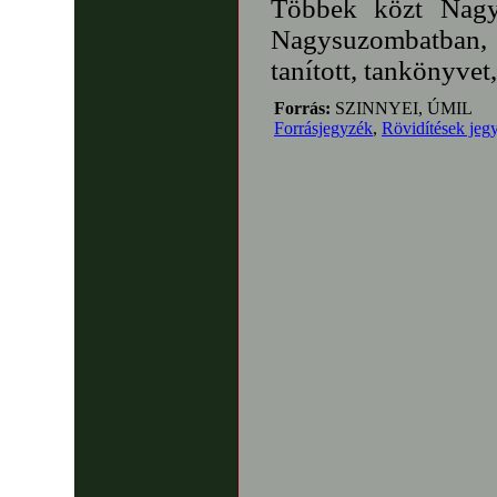
Többek közt Nagy
Nagysuzombatban, 
tanított, tankönyvet,
Forrás:
SZINNYEI, ÚMIL
Forrásjegyzék
,
Rövidítések jeg