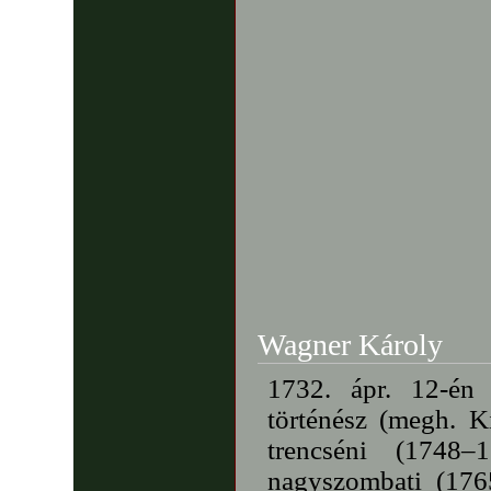
Wagner Károly
1732. ápr. 12-én
történész (megh. K
trencséni (1748–
nagyszombati (176