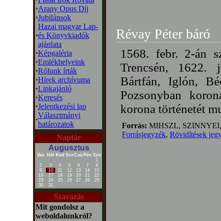
·
Arany Opus Díj
·
Jubilánsok
Hazai magyar Lap-
Révay Péter báró
·
és Könyvkiadók
ajánlata
1568. febr. 2-án 
·
Képgaléria
·
Emlékhelyeink
Trencsén, 1622. j
·
Rólunk írták
Bártfán, Iglón, Bé
·
Hírek archívuma
·
Linkajánló
Pozsonyban korona
·
Keresés
·
Jelentkezési lap
korona történetét mu
Választmányi
·
határozatok
Forrás:
MIHSZL, SZINNYEI
Forrásjegyzék
,
Rövidítések jeg
Naptár
Augusztus
Vas
Hét
Ked
Sze
Csü
Pén
Szo
1
2
3
4
5
6
7
8
9
10
11
12
13
14
15
16
17
18
19
20
21
22
23
24
25
26
27
28
29
30
31
Szavazás
Mit gondolsz a
weboldalunkról?