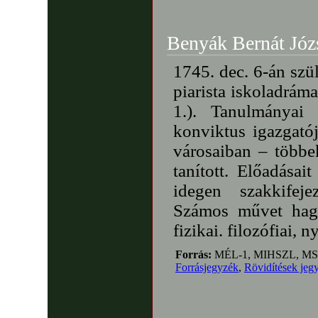
Benyák Bernát Józ
1745. dec. 6-án sz
piarista iskoladrám
1.). Tanulmányai 
konviktus igazgató
városaiban – többe
tanított. Előadásai
idegen szakkifej
Számos művet hagy
fizikai. filozófiai, 
Forrás:
MÉL-1, MIHSZL, MS
Forrásjegyzék
,
Rövidítések jeg