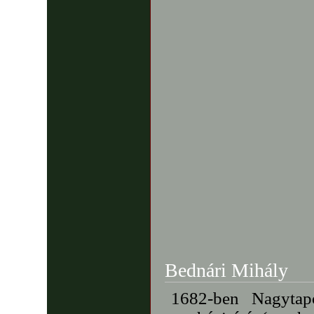
Bednári Mihály
1682-ben Nagytap