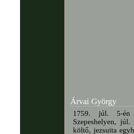
Árvai György
1759. júl. 5-én 
Szepeshelyen, júl
költő, jezsuita egyh