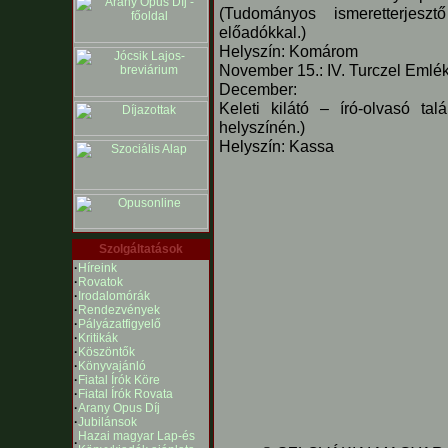
(Tudományos ismeretterjeszt
előadókkal.)
Helyszín: Komárom
November 15.: IV. Turczel Emlék
December:
Keleti kilátó – író-olvasó tal
helyszínén.)
Helyszín: Kassa
Szolgáltatások
·
Híreink
·
Rovatok
·
Irodalomórák
·
Rendezvények
·
Pályázatfigyelő
·
Kritikák
·
Köszöntők
·
Könyvajánló
·
Fiatal Írók Köre
·
Fiatal Írók Rovata
·
Arany Opus Díj
·
Jubilánsok
Hazai magyar Lap-és
·