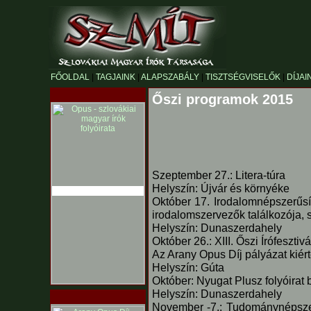
FŐOLDAL
|
TAGJAINK
|
ALAPSZABÁLY
|
TISZTSÉGVISELŐK
|
DÍJAI
Őszi programok 2015
Szeptember 27.: Litera-túra
Helyszín: Újvár és környéke
Október 17. Irodalomnépszerűsí
irodalomszervezők találkozója,
Helyszín: Dunaszerdahely
Október 26.: XIII. Őszi Írófesztivá
Az Arany Opus Díj pályázat kiér
Helyszín: Gúta
Október: Nyugat Plusz folyóirat
Helyszín: Dunaszerdahely
November -7.: Tudománynépszerű