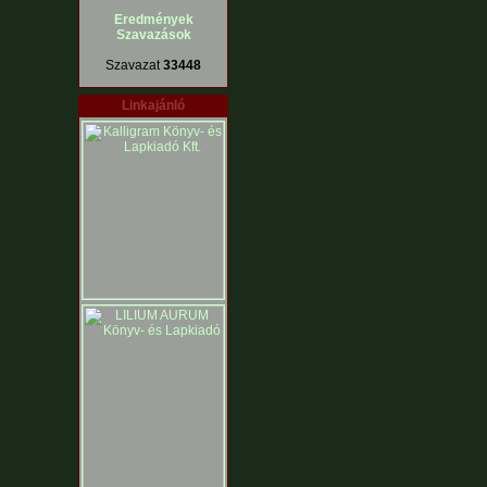
Eredmények
Szavazások
Szavazat
33448
Linkajánló