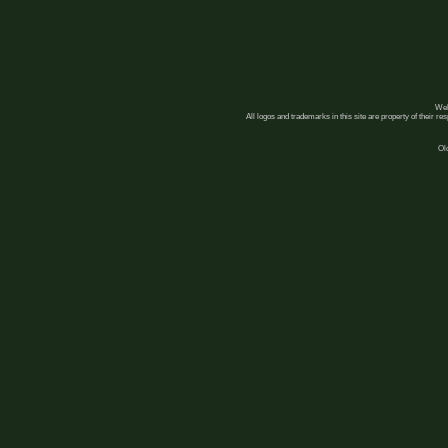
Web
All logos and trademarks in this site are property of their r
Ol