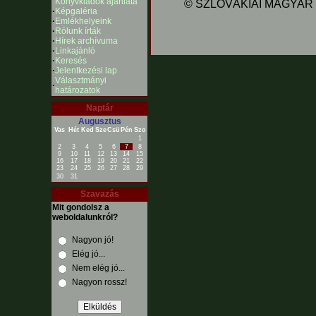
Könyvkiadók ajánlata
© SZLOVÁKIAI MAGYAR ÍR
·
Képgaléria
·
Emlékhelyeink
·
Rólunk írták
·
Hírek archívuma
·
Linkajánló
·
Keresés
·
Jelentkezési lap
Választmányi
·
határozatok
Naptár
Augusztus
Vas
Hét
Ked
Sze
Csü
Pén
Szo
1
2
3
4
5
6
7
8
9
10
11
12
13
14
15
16
17
18
19
20
21
22
23
24
25
26
27
28
29
30
31
Szavazás
Mit gondolsz a
weboldalunkról?
Nagyon jó!
Elég jó...
Nem elég jó...
Nagyon rossz!