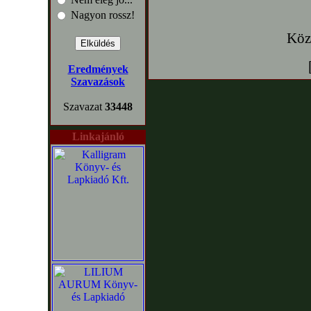
Nagyon rossz!
Köz
Eredmények
Szavazások
Szavazat
33448
Linkajánló