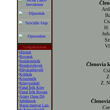
Člen
Ard
Ba
Cs
H.
Juh
Sz
Vi
Szolgáltatások
·
Híreink
·
Rovatok
·
Irodalomórák
Členovia k
·
Rendezvények
Csi
·
Pályázatfigyelő
·
Kritikák
Z
·
Köszöntők
Z. N
·
Könyvajánló
·
Fiatal Írók Köre
·
Fiatal Írók Rovata
·
Arany Opus Díj
Členovia
·
Jubilánsok
Hazai magyar Lap-
Cse
·
és Könyvkiadók