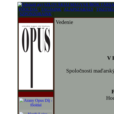
FŐOLDAL
|
TAGJAINK
|
ALAPSZABÁLY
|
TISZTSÉ
|
SZPONZORAINK
|
Vedenie
V 
Spoločnosti maďarský
P
Hod