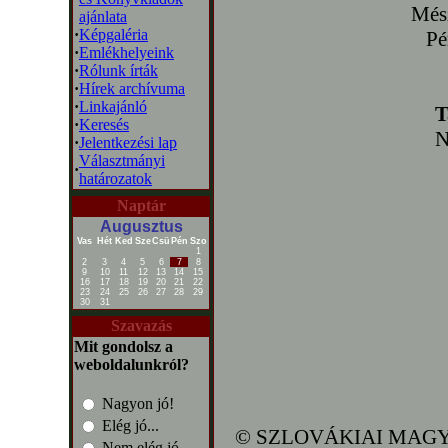
Més
ajánlata
·
Képgaléria
Pé
·
Emlékhelyeink
·
Rólunk írták
·
Hírek archívuma
·
Linkajánló
T
·
Keresés
N
·
Jelentkezési lap
Választmányi
·
határozatok
Naptár
Augusztus
Vas
Hét
Ked
Sze
Csü
Pén
Szo
1
2
3
4
5
6
7
8
9
10
11
12
13
14
15
16
17
18
19
20
21
22
23
24
25
26
27
28
29
30
31
Szavazás
Mit gondolsz a
weboldalunkról?
Nagyon jó!
Elég jó...
© SZLOVÁKIAI MAGY
Nem elég jó...