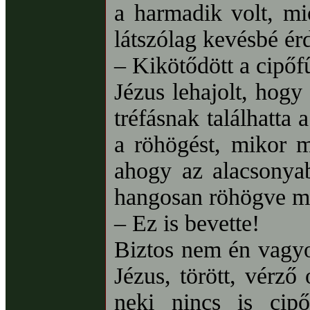
a harmadik volt, mi
látszólag kevésbé ér
– Kikötődött a cipőf
Jézus lehajolt, hogy
tréfásnak találhatta
a röhögést, mikor m
ahogy az alacsonyab
hangosan röhögve m
– Ez is bevette!
Biztos nem én vagyok
Jézus, törött, vérző
neki nincs is cipő