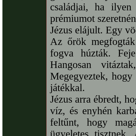
családjai, ha ilye
prémiumot szeretnén
Jézus elájult. Egy v
Az őrök megfogták 
fogva húzták. Fej
Hangosan vitázta
Megegyeztek, hogy e
játékkal.
Jézus arra ébredt, h
víz, és enyhén karb
feltűnt, hogy magá
ügyeletes tisztnek.