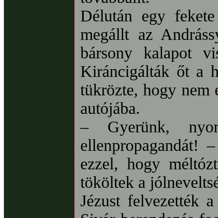
Délután egy fekete
megállt az Andrássy
bársony kalapot vi
Kiráncigálták őt a h
tükrözte, hogy nem e
autójába.
– Gyerünk, nyom
ellenpropagandát! –
ezzel, hogy méltóz
tököltek a jólneveltsé
Jézust felvezették 