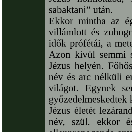
sabaktani” után.
Ekkor mintha az ég
villámlott és zuhog
idők prófétái, a me
Azon kívül semmi s
Jézus helyén. Főhős
név és arc nélküli 
világot. Egynek s
győzedelmeskedtek 
Jézus életét lezáran
név, szül. ekkor és