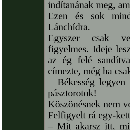
indítanának meg, am
Ezen és sok mind
Lánchídra.
Egyszer csak ves
figyelmes. Ideje le
az ég felé sandítv
címezte, még ha csak 
– Békesség legyen v
pásztorotok!
Köszönésnek nem vo
Felfigyelt rá egy-ke
– Mit akarsz itt, 