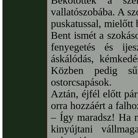
Bekötötték a sze
vallatószobába. A szo
puskatussal, mielőtt
Bent ismét a szokáso
fenyegetés és ijesz
áskálódás, kémkedé
Közben pedig sűr
ostorcsapások.
Aztán, éjfél előtt pá
orra hozzáért a falho
– Így maradsz! Ha n
kinyújtani vállma