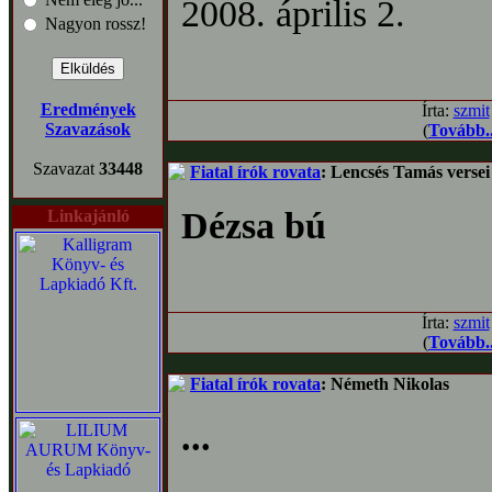
2008. április 2.
Nagyon rossz!
Eredmények
Írta:
szmit
Szavazások
(
Tovább..
Szavazat
33448
Fiatal írók rovata
: Lencsés Tamás versei
Dézsa bú
Linkajánló
Írta:
szmit
(
Tovább..
Fiatal írók rovata
: Németh Nikolas
...