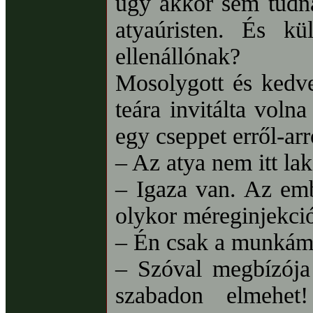
úgy akkor sem tudná
atyaúristen. És k
ellenállónak?
Mosolygott és kedve
teára invitálta voln
egy cseppet erről-arr
– Az atya nem itt la
– Igaza van. Az emb
olykor méreginjekci
– Én csak a munkám
– Szóval megbízója
szabadon elmeh