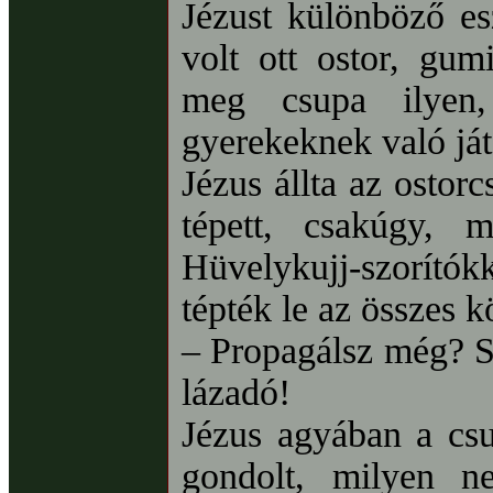
Jézust különböző es
volt ott ostor, gumi
meg csupa ilyen, 
gyerekeknek való ját
Jézus állta az ostor
tépett, csakúgy, 
Hüvelykujj-szorító
tépték le az összes k
– Propagálsz még? 
lázadó!
Jézus agyában a csu
gondolt, milyen n