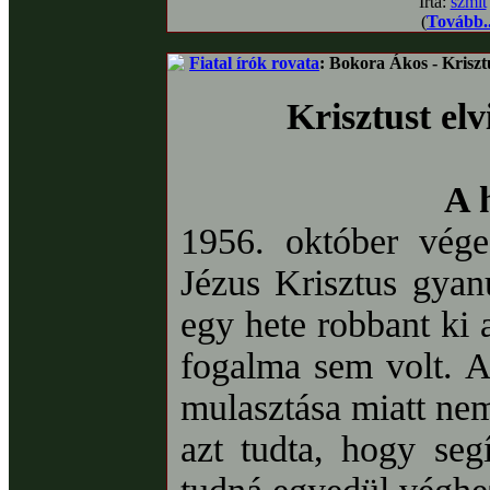
Írta:
szmit
(
Tovább..
Fiatal írók rovata
: Bokora Ákos - Kriszt
Krisztust elv
A 
1956. október vége 
Jézus Krisztus gyanú
egy hete robbant ki
fogalma sem volt. Az
mulasztása miatt nem
azt tudta, hogy se