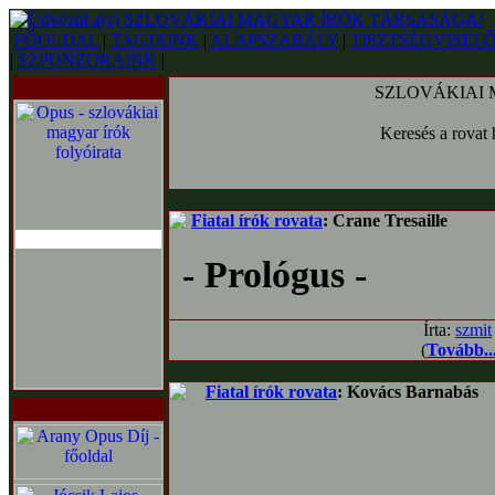
FŐOLDAL
|
TAGJAINK
|
ALAPSZABÁLY
|
TISZTSÉGVISEL
|
SZPONZORAINK
|
SZLOVÁKIAI MA
Keresés a rovat 
Fiatal írók rovata
: Crane Tresaille
- Prológus -
Írta:
szmit
(
Tovább..
Fiatal írók rovata
: Kovács Barnabás
István