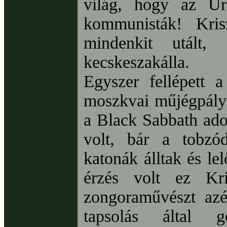
világ, hogy az Úr
kommunisták! Kris
mindenkit utált
kecskeszakálla.
Egyszer fellépett 
moszkvai műjégpályá
a Black Sabbath adot
volt, bár a tobzód
katonák álltak és lel
érzés volt ez Kri
zongoraművészt az
tapsolás által ge