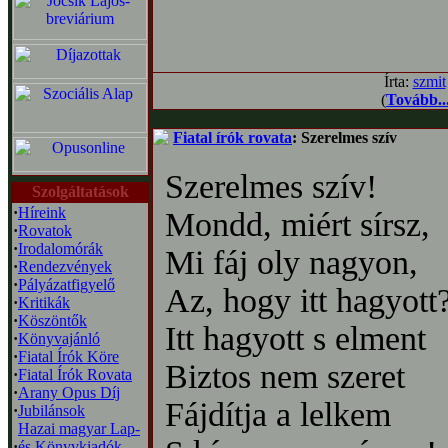
Írta:
szmit
(
Tovább..
Fiatal írók rovata
: Szerelmes szív
Szerelmes szív!
Szolgáltatások
·
Híreink
Mondd, miért sírsz,
·
Rovatok
·
Irodalomórák
Mi fáj oly nagyon,
·
Rendezvények
·
Pályázatfigyelő
Az, hogy itt hagyott
·
Kritikák
·
Köszöntők
Itt hagyott s elment
·
Könyvajánló
·
Fiatal Írók Köre
Biztos nem szeret
·
Fiatal Írók Rovata
·
Arany Opus Díj
Fájdítja a lelkem
·
Jubilánsok
Hazai magyar Lap-
·
és Könyvkiadók