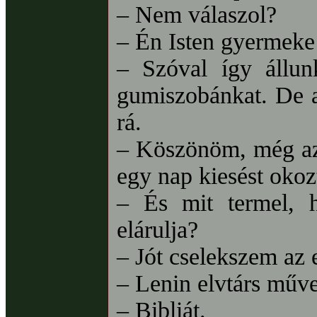
– Nem válaszol?
– Én Isten gyermeke
– Szóval így állun
gumiszobánkat. De a
rá.
– Köszönöm, még az 
egy nap kiesést oko
– És mit termel, 
elárulja?
– Jót cselekszem az 
– Lenin elvtárs műve
– Bibliát.