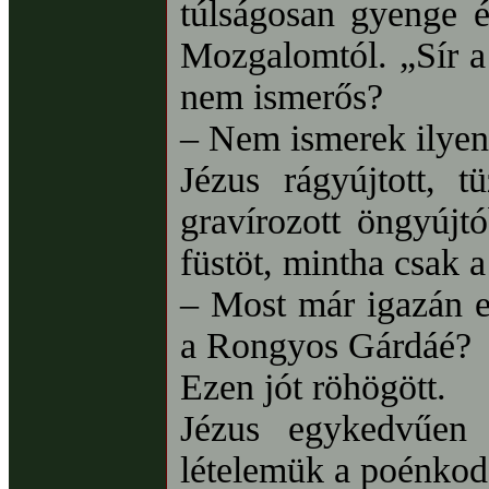
túlságosan gyenge é
Mozgalomtól. „Sír a
nem ismerős?
– Nem ismerek ilyen 
Jézus rágyújtott, t
gravírozott öngyújt
füstöt, mintha csak a
– Most már igazán e
a Rongyos Gárdáé?
Ezen jót röhögött.
Jézus egykedvűen
lételemük a poénkod