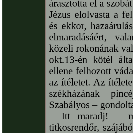
árasztotta el a szobát
Jézus elolvasta a fe
és ekkor, hazaárulás
elmaradásáért, val
közeli rokonának va
okt.13-én kötél álta
ellene felhozott váda
az ítéletet. Az ítéle
székházának pincéj
Szabályos – gondolta
– Itt maradj! – m
titkosrendőr, szájáb