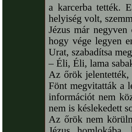
a karcerba tették. 
helyiség volt, szem
Jézus már negyven ó
hogy vége legyen e
Urat, szabadítsa meg
– Éli, Éli, lama sabak
Az őrök jelentették,
Fönt megvitatták a l
információt nem köz
nem is késlekedett s
Az őrök nem körülmé
Jézus homlokába, 