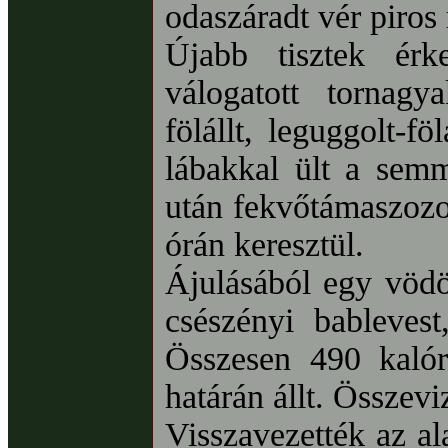
odaszáradt vér piros r
Újabb tisztek érke
válogatott tornagya
fölállt, leguggolt-fö
lábakkal ült a semm
után fekvőtámaszozo
órán keresztül.
Ájulásából egy vödö
csészényi bableves
Összesen 490 kalóri
határán állt. Összevi
Visszavezették az al