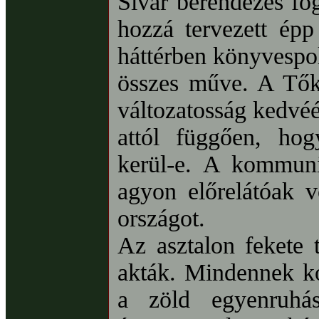
Sivár berendezés fog
hozzá tervezett épp
háttérben könyvespol
összes műve. A Tőke
változatosság kedvéé
attól függően, hog
kerül-e. A kommuni
agyon előrelátóak v
országot.
Az asztalon fekete 
akták. Mindennek k
a zöld egyenruhás