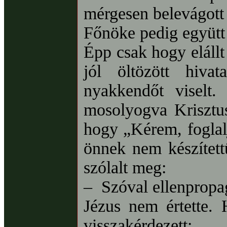
mérgesen belevágott 
Főnöke pedig együtt 
Épp csak hogy elállt
jól öltözött hiva
nyakkendőt viselt.
mosolyogva Krisztus
hogy „Kérem, foglalj
önnek nem készített
szólalt meg:
– Szóval ellenpropa
Jézus nem értette. 
visszakérdezett: