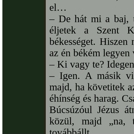
el…
– De hát mi a baj, 
éljetek a Szent K
békességet. Hiszen
az én békém legyen 
– Ki vagy te? Idege
– Igen. A másik vil
majd, ha követitek a
éhínség és harag. Cs
Búcsúzóul Jézus átn
közül, majd „na, 
továbbállt.