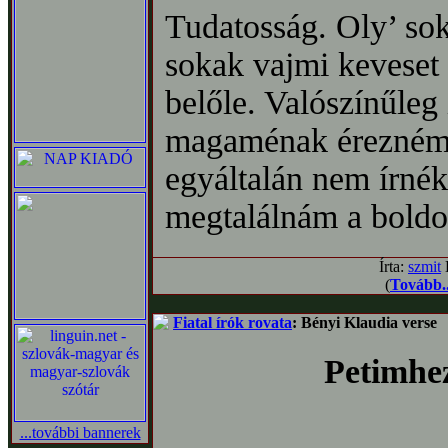
Tudatosság. Oly’ soka
sokak vajmi keveset
belőle. Valószínűleg 
magaménak érezném, 
egyáltalán nem írnék
megtalálnám a boldo
Írta:
szmit
D
(
Tovább..
Fiatal írók rovata
: Bényi Klaudia verse
Petimhe
...további bannerek