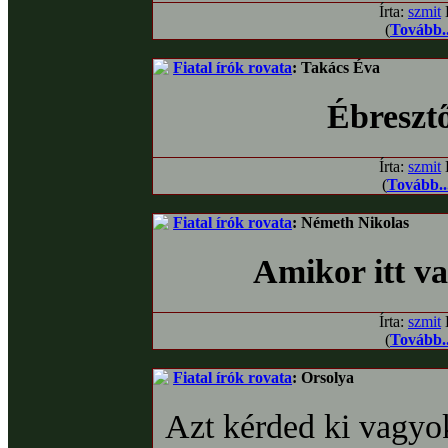
Írta:
szmit
D
(
Tovább..
Fiatal írók rovata
: Takács Éva
Ébreszt
Írta:
szmit
D
(
Tovább..
Fiatal írók rovata
: Németh Nikolas
Amikor itt v
Írta:
szmit
D
(
Tovább..
Fiatal írók rovata
: Orsolya
Azt kérded ki vagyo