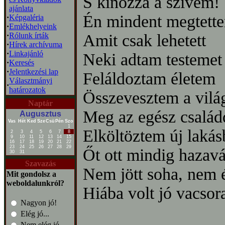
S kínozza a szívem!
ajánlata
Én mindent megtett
·
Képgaléria
·
Emlékhelyeink
·
Rólunk írták
Amit csak lehetett
·
Hírek archívuma
·
Linkajánló
Neki adtam testemet
·
Keresés
·
Jelentkezési lap
Feláldoztam életem
Választmányi
·
határozatok
Összevesztem a vilá
Naptár
Meg az egész család
Augusztus
Vas
Hét
Ked
Sze
Csü
Pén
Szo
1
Elköltöztem új lakás
2
3
4
5
6
7
8
9
10
11
12
13
14
15
16
17
18
19
20
21
22
23
24
25
26
27
28
29
Őt ott mindig hazav
30
31
Szavazás
Nem jött soha, nem é
Mit gondolsz a
weboldalunkról?
Hiába volt jó vacsor
Nagyon jó!
Elég jó...
Nem elég jó...