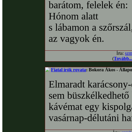
barátom, felelek én:
Hónom alatt
s lábamon a szőrszál
az vagyok én.
Írta:
szm
(
Tovább..
Fiatal írók rovata
: Bokora Ákos - Állapo
Elmaradt karácsony-
sem büszkélkedhető 
kávémat egy kispolgá
vasárnap-délutáni ha