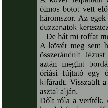
ólmos botot vett elő
háromszor. Az egek u
duzzanatok keresztezt
– De hát mi roffat 
A kövér meg sem hal
összerándult Jézust
aztán megint bord
óriási fújtató egy
kifáradt. Visszaült
asztal alján.
Dőlt róla a veríték,