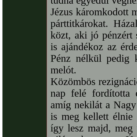
tudná egyedül véghe
Jézus káromkodott m
párttitkárokat. Há
közt, aki jó pénzért
is ajándékoz az érd
Pénz nélkül pedig 
melót.
Közömbös rezignáció
nap felé fordította
amíg nekilát a Nagy
is meg kellett élni
így lesz majd, meg 