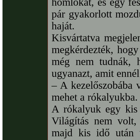
homlokát, és egy fés
pár gyakorlott mozdu
haját.
Kisvártatva megjele
megkérdezték, hogy 
még nem tudnák, hi
ugyanazt, amit ennél 
– A kezelőszobába v
mehet a rókalyukba.
A rókalyuk egy kis 
Világítás nem volt,
majd kis idő után 