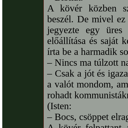
A kövér közben sz
beszél. De mivel ez 
jegyezte egy üres 
előállítása és saját
írta be a harmadik s
– Nincs ma túlzott n
– Csak a jót és igaz
a valót mondom, ami
rohadt kommunisták
(Isten:
– Bocs, csöppet elr
A kövér felpattant 