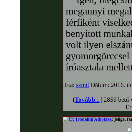
megannyi megalá
férfiként viselk
benyitott munka
volt ilyen elszá
gyomorgörccsel f
íróasztala mellett
Írta:
szmit
Dátum: 2016. no
(
Tovább...
| 2859 betű 
Ér
Év Irodalmi Alkotása
: jelige. f