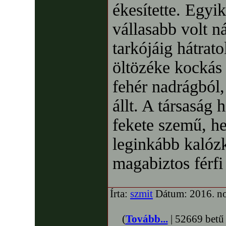
ékesítette. Egyik
vállasabb volt n
tarkójáig hátrato
öltözéke kockás 
fehér nadrágból,
állt. A társaság
fekete szemű, h
leginkább kalózk
magabiztos férfi
Írta:
szmit
Dátum: 2016. no
(
Tovább...
| 52669 betű