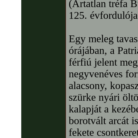
(Ártatlan tréfa 
125. évfordulója 
Egy meleg tavasz
órájában, a Patr
férfiú jelent me
negyvenéves for
alacsony, kopas
szürke nyári öltö
kalapját a kezéb
borotvált arcát 
fekete csontker