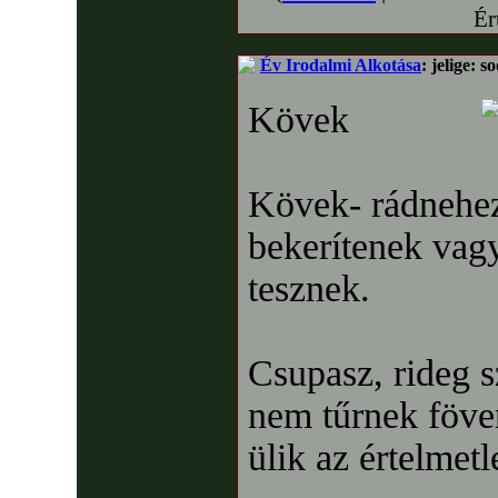
Ér
Év Irodalmi Alkotása
: jelige: s
Kövek
Kövek- rádnehe
bekerítenek vagy
tesznek.
Csupasz, rideg s
nem tűrnek föven
ülik az értelmet