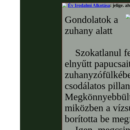
Év Irodalmi Alkotása
: jelige. a
Gondolatok a
zuhany alatt
Szokatlanul fel
elnyűtt papucsait
zuhanyzófülkébe
csodálatos pillan
Megkönnyebbülte
miközben a vízs
borította be megf
Igen, megcsinál