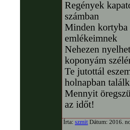
Regények kapato
számban
Minden kortyba 
emlékeimnek
Nehezen nyelhet
koponyám szélé
Te jutottál esze
holnapban talál
Mennyit öregszün
az időt!
Írta:
szmit
Dátum: 2016. no