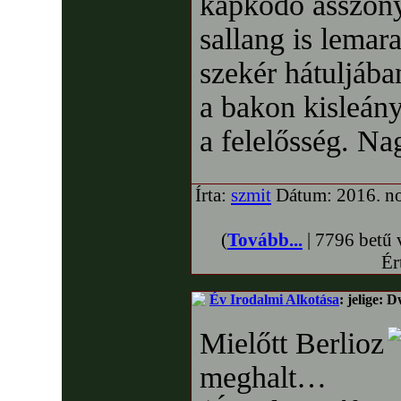
kapkodó asszony
sallang is lemar
szekér hátuljába
a bakon kisleány
a felelősség. Nag
Írta:
szmit
Dátum: 2016. no
(
Tovább...
| 7796 betű 
Ér
Év Irodalmi Alkotása
: jelige: D
Mielőtt Berlioz
meghalt…