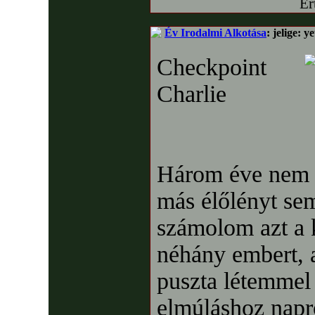
Ér
Év Irodalmi Alkotása
: jelige: 
Checkpoint
Charlie
Három éve nem ö
más élőlényt se
számolom azt a 
néhány embert, a
puszta létemmel 
elmúláshoz napró