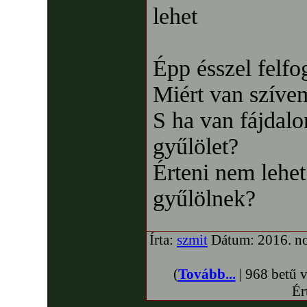
lehet
Épp ésszel felf
Miért van szíve
S ha van fájdalo
gyűlölet?
Érteni nem lehe
gyűlölnek?
Írta:
szmit
Dátum: 2016. no
(
Tovább...
| 968 betű 
Ér