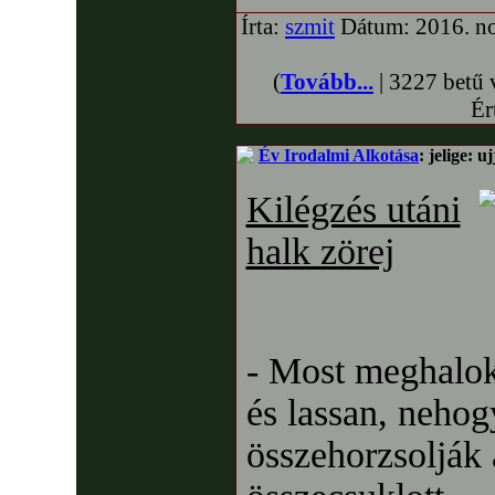
Írta:
szmit
Dátum: 2016. no
(
Tovább...
| 3227 betű 
Ér
Év Irodalmi Alkotása
: jelige: u
Kilégzés utáni
halk zörej
- Most meghalo
és lassan, nehog
összehorzsolják a