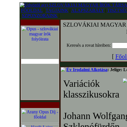
FŐOLDAL
|
TAGJAINK
|
ALAPSZABÁLY
|
TISZTSÉ
|
SZPONZORAINK
|
SZLOVÁKIAI MAGYAR Í
Keresés a rovat híreiben:
[
Főol
Év Irodalmi Alkotása
: Jelige:
Variációk
klasszikusokra
Johann Wolfgan
Szklenófürdőn