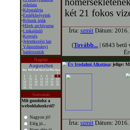
hőmérsékletének
ajánlata
·
Képgaléria
két 21 fokos vi
·
Emlékhelyeink
·
Rólunk írták
·
Hírek archívuma
Írta:
szmit
Dátum: 2016. 
·
Linkajánló
·
Keresés
·
Jelentkezési lap
(
Tovább...
| 6843 betű 
Választmányi
·
Ér
határozatok
Naptár
Év Irodalmi Alkotása
: jelige: 
Augusztus
Vas
Hét
Ked
Sze
Csü
Pén
Szo
1
2
3
4
5
6
7
8
9
10
11
12
13
14
15
16
17
18
19
20
21
22
23
24
25
26
27
28
29
30
31
Szavazás
Mit gondolsz a
weboldalunkról?
Nagyon jó!
Írta:
szmit
Dátum: 2016. 
Elég jó...
Nem elég jó...