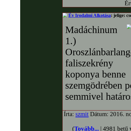
Ér
Év Irodalmi Alkotása
: jelige: cs
Madáchinum
1.)
Oroszlánbarlango
faliszekrény
koponya benne
szemgödrében p
semmivel határo
Írta:
szmit
Dátum: 2016. no
(
Tovább...
| 4981 betű 