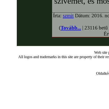
szívemet, és most
Írta:
szmit
Dátum: 2016. no
(
Tovább...
| 23116 betű
Ér
Web site
All logos and trademarks in this site are property of their r
Oldalkés