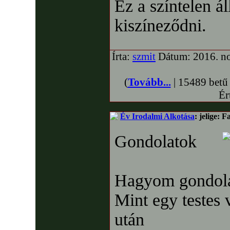
Ez a színtelen á
kiszíneződni.
Írta:
szmit
Dátum: 2016. no
(
Tovább...
| 15489 betű
Ér
Év Irodalmi Alkotása
: jelige: 
Gondolatok
Hagyom gondolat
Mint egy testes 
után