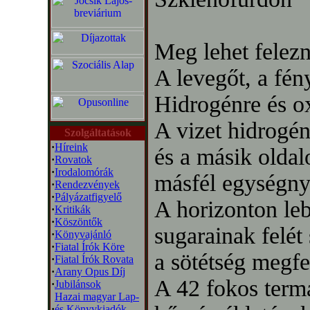
Meg lehet felezn
A levegőt, a fén
Hidrogénre és o
A vizet hidrogén
Szolgáltatások
·
Híreink
és a másik oldal
·
Rovatok
·
Irodalomórák
másfél egységny
·
Rendezvények
·
Pályázatfigyelő
A horizonton le
·
Kritikák
·
Köszöntők
sugarainak felét
·
Könyvajánló
·
Fiatal Írók Köre
a sötétség megfe
·
Fiatal Írók Rovata
·
Arany Opus Díj
A 42 fokos term
·
Jubilánsok
Hazai magyar Lap-
·
és Könyvkiadók