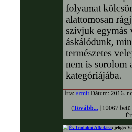
folyamat kölcsö
alattomosan rágj
szívjuk egymás 
áskálódunk, min
természetes velej
nem is sorolom a
kategóriájába.
Írta:
szmit
Dátum: 2016. no
(
Tovább...
| 10067 betű
Ér
Év Irodalmi Alkotása
: jelige: 