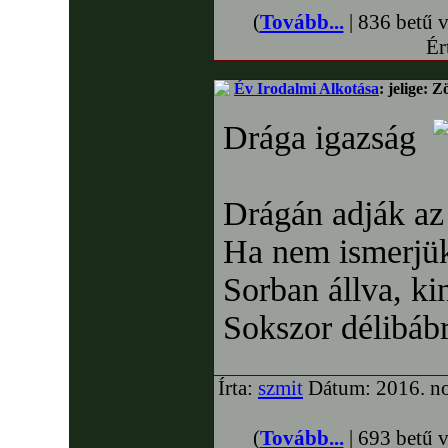
(
Tovább...
| 836 betű 
Ér
Év Irodalmi Alkotása
: jelige: 
Drága igazság
Drágán adják az 
Ha nem ismerjük
Sorban állva, ki
Sokszor délibáb
Írta:
szmit
Dátum: 2016. no
(
Tovább...
| 693 betű 