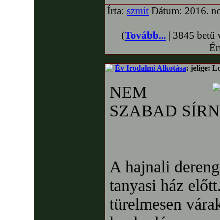
Írta:
szmit
Dátum: 2016. no
(
Tovább...
| 3845 betű 
Ér
Év Irodalmi Alkotása
: jelige: L
NEM
SZABAD SÍRN
A hajnali dereng
tanyasi ház előt
türelmesen vára