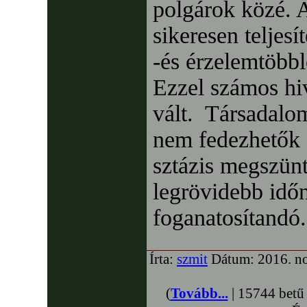
polgárok közé. A
sikeresen teljesít
-és érzelemtöbbl
Ezzel számos hi
vált. Társadalo
nem fedezhetők f
sztázis megszünt
legrövidebb időn
foganatosítandó.
Írta:
szmit
Dátum: 2016. no
(
Tovább...
| 15744 betű