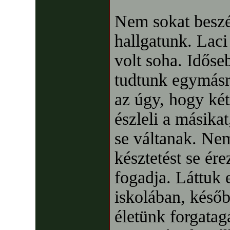
Nem sokat beszél
hallgatunk. Lac
volt soha. Időse
tudtunk egymásr
az úgy, hogy két 
észleli a másikat
se váltanak. Nem
késztetést se ére
fogadja. Láttuk 
iskolában, késő
életünk forgatag