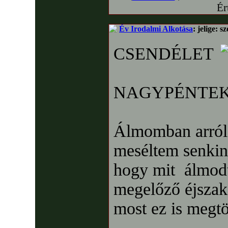
Ér
Év Irodalmi Alkotása
: jelige: 
CSENDÉLET
NAGYPÉNTE
Álmomban arról
meséltem senkin
hogy mit álmodt
megelőző éjszak
most ez is megtö