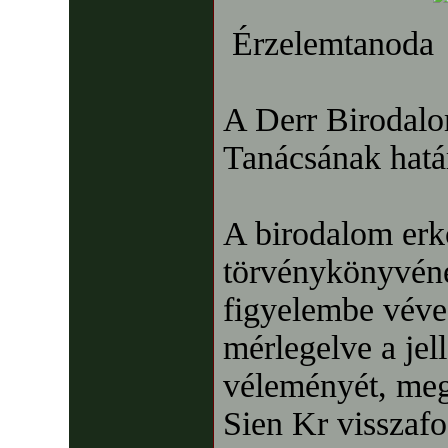
Érzelemtanoda
A Derr Birodalo
Tanácsának hatá
A birodalom erk
törvénykönyvéne
figyelembe véve
mérlegelve a jel
véleményét, meg
Sien Kr visszafo