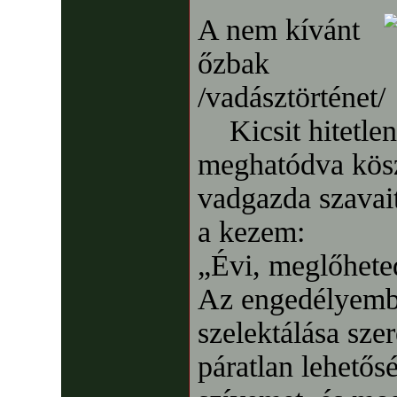
A nem kívánt
őzbak
/vadásztörténet/
Kicsit hitetlen
meghatódva kös
vadgazda szavai
a kezem:
„Évi, meglőhete
Az engedélyembe
szelektálása sze
páratlan lehetős