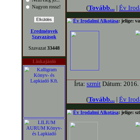
Nagyon rossz!
(
Tovább...
|
Év Irod
Év Irodalmi Alkotása
: jelige: v
Eredmények
Szavazások
Szavazat
33448
Linkajánló
Írta:
szmit
Dátum: 2016. 
(
Tovább...
|
Év Irod
Év Irodalmi Alkotása
: jelige: s