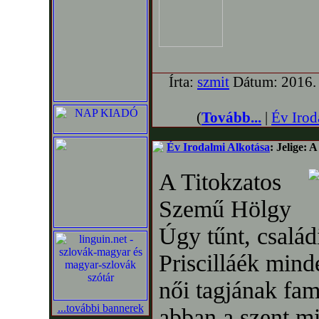
Írta:
szmit
Dátum: 2016. 
(
Tovább...
|
Év Irod
Év Irodalmi Alkotása
: Jelige: 
A Titokzatos
Szemű Hölgy
Úgy tűnt, család
Priscilláék minde
női tagjának fam
...további bannerek
abban a szent m