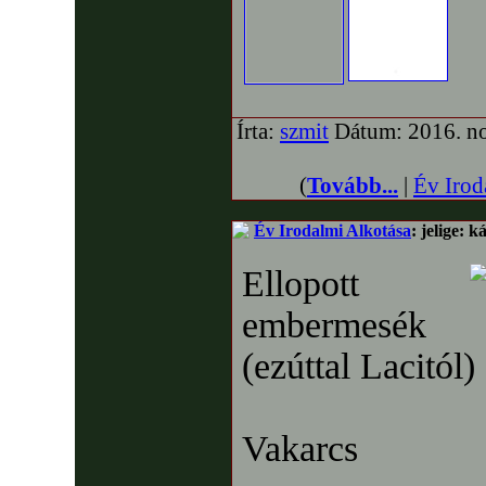
Írta:
szmit
Dátum: 2016. no
(
Tovább...
|
Év Irod
Év Irodalmi Alkotása
: jelige: 
Ellopott
embermesék
(ezúttal Lacitól)
Vakarcs