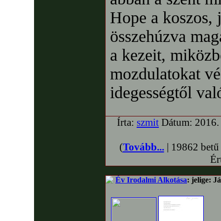
Hope a koszos, 
összehúzva magát
a kezeit, miközb
mozdulatokat vé
idegességtől val
Írta:
szmit
Dátum: 2016. 
(
Tovább...
| 19862 betű
Ér
Év Irodalmi Alkotása
: jelige: 