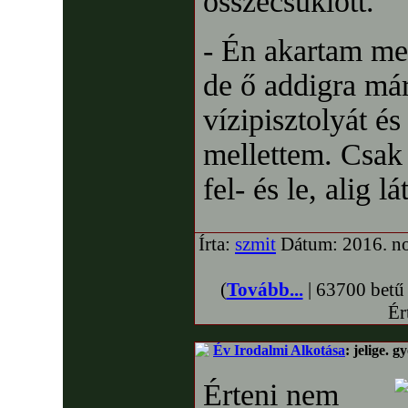
összecsuklott.
- Én akartam meg
de ő addigra már
vízipisztolyát é
mellettem. Csak
fel- és le, alig l
Írta:
szmit
Dátum: 2016. no
(
Tovább...
| 63700 betű
Ér
Év Irodalmi Alkotása
: jelige. 
Érteni nem