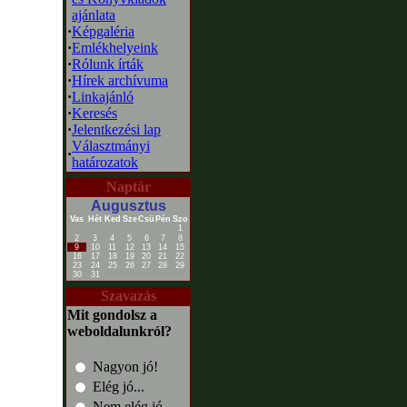
ajánlata
·
Képgaléria
·
Emlékhelyeink
·
Rólunk írták
·
Hírek archívuma
·
Linkajánló
·
Keresés
·
Jelentkezési lap
Választmányi
·
határozatok
Naptár
Augusztus
Vas
Hét
Ked
Sze
Csü
Pén
Szo
1
2
3
4
5
6
7
8
9
10
11
12
13
14
15
16
17
18
19
20
21
22
23
24
25
26
27
28
29
30
31
Szavazás
Mit gondolsz a
weboldalunkról?
Nagyon jó!
Elég jó...
Nem elég jó...