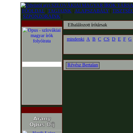
FŐOLDAL
|
TAGJAINK
|
ALAPSZABÁLY
|
TISZTSÉ
|
SZPONZORAINK
|
Elhalálozott írótársak
mindenki
A
B
C
CS
D
E
F
G
Révész Bertalan