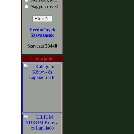
Nagyon rossz!
Eredmények
Szavazások
Szavazat
33448
Linkajánló