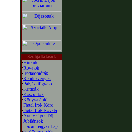
Szolgáltatások
·
Híreink
·
Rovatok
·
Irodalomórák
·
Rendezvények
·
Pályázatfigyelő
·
Kritikák
·
Köszöntők
·
Könyvajánló
·
Fiatal Írók Köre
·
Fiatal Írók Rovata
·
Arany Opus Díj
·
Jubilánsok
Hazai magyar Lap-
·
és Könyvkiadók